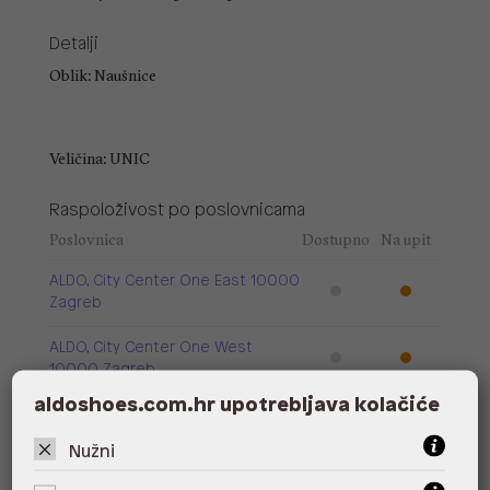
Detalji
Oblik: Naušnice
Veličina: UNIC
Raspoloživost po poslovnicama
Poslovnica
Dostupno
Na upit
ALDO, City Center One East 10000
Zagreb
ALDO, City Center One West
10000 Zagreb
aldoshoes.com.hr upotrebljava kolačiće
ALDO, Arena Centar 10020 Zagreb
Nužni
ALDO, Mall of Split Split