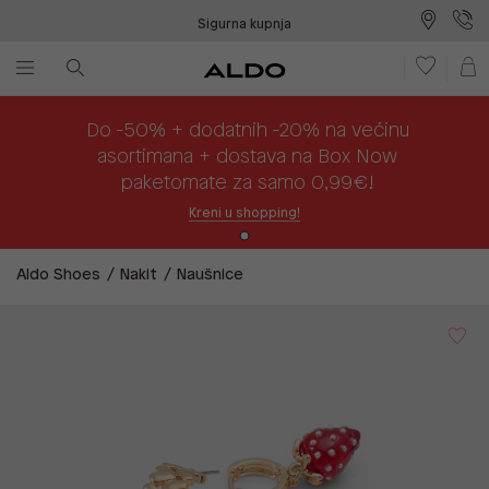
Sigurna kupnja
Besplatna dostava na prodajna mjesta
Plaćanje na rate
Do -50% + dodatnih -20% na većinu
asortimana + dostava na Box Now
paketomate za samo 0,99€!
Kreni u shopping!
Aldo Shoes
Nakit
Naušnice