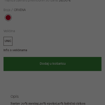
*najniža cijena u prethodnih 30 dana:
26,00 €
Boja /
CRVENA
Veličina
UNIC
Info o veličinama
Dodaj u košaricu
Opis
Sastav 70% mesing,20% epoksi,10% kubični cirkon