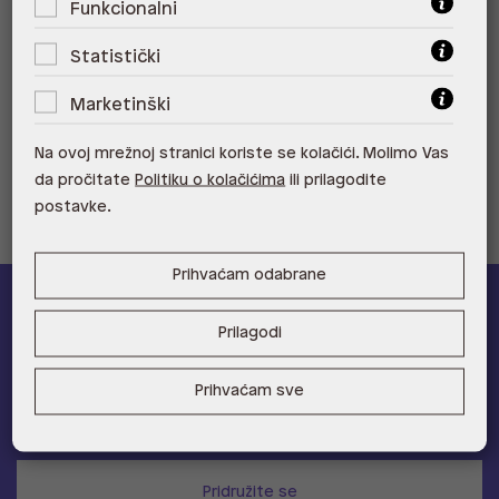
Funkcionalni
ALDO, City Center One Split 21000
Split
Statistički
ALDO, Tower Centar 51000 Rijeka
Marketinški
ALDO, Supernova Zadar Zadar
Na ovoj mrežnoj stranici koriste se kolačići. Molimo Vas
da pročitate
Politiku o kolačićima
ili prilagodite
postavke.
Prihvaćam odabrane
ALDO A-list
Prilagodi
Učlani se u ALDO A-list program vjernosti
i ostvari 5% popusta
Prihvaćam sve
na novu kolekciju!
Provjerite naše pogodnosti
Pridružite se