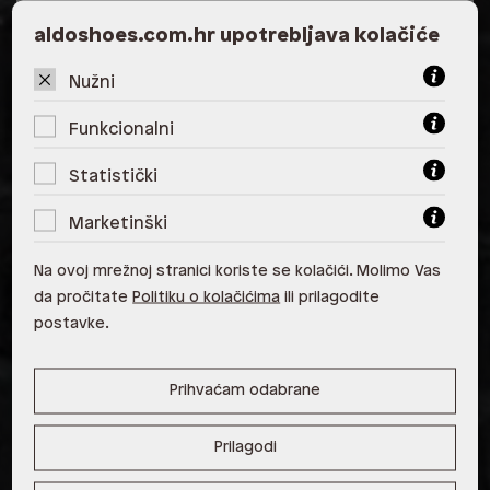
aldoshoes.com.hr upotrebljava kolačiće
ALDO, City Center One East 10000
Zagreb
Nužni
ALDO, City Center One West
10000 Zagreb
Funkcionalni
ALDO, Arena Centar 10020 Zagreb
Statistički
ALDO, Mall of Split Split
Marketinški
ALDO, City Center One Split 21000
Na ovoj mrežnoj stranici koriste se kolačići. Molimo Vas
Split
da pročitate
Politiku o kolačićima
ili prilagodite
ALDO, Tower Centar 51000 Rijeka
postavke.
ALDO, Supernova Zadar Zadar
Prihvaćam odabrane
Prilagodi