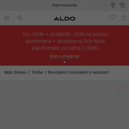
Sigurna kupnja
Besplatna dostava na prodajna mjesta
Plaćanje na rate
Do -50% + dodatnih -20% na većinu
asortimana + dostava na Box Now
paketomate za samo 0,99€!
Kreni u shopping!
Aldo Shoes
Torbe
Novčanici i novčanici s vezicom