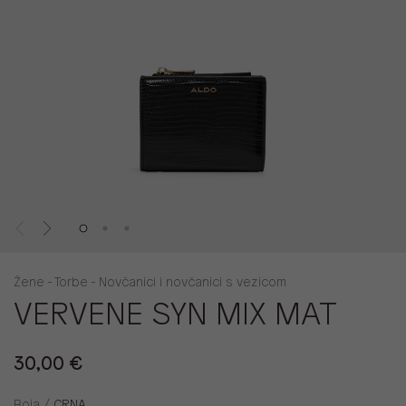
Žene - Torbe - Novčanici i novčanici s vezicom
VERVENE SYN MIX MAT
30,00 €
Boja /
CRNA