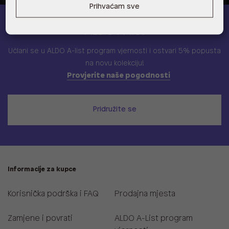
Prihvaćam sve
ALDO A-list
Učlani se u ALDO A-list program vjernosti
i ostvari 5% popusta
na novu kolekciju!
Provjerite naše pogodnosti
Pridružite se
Informacije za kupce
Korisnička podrška i FAQ
Prodajna mjesta
Zamjene i povrati
ALDO A-List program