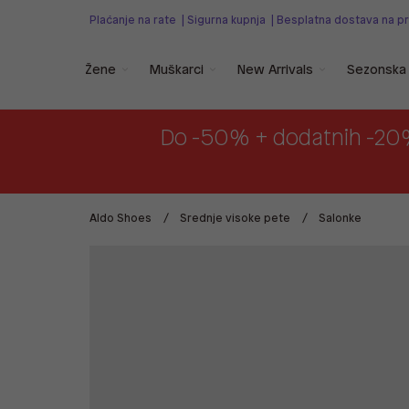
Plaćanje na rate
|
Sigurna kupnja
|
Besplatna dostava na p
Žene
Muškarci
New Arrivals
Sezonska 
Do -50% + dodatnih -20
Aldo Shoes
Srednje visoke pete
Salonke