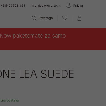
+385 99 3081 833
info.aldo@reverto.hr
Prijava
Pretraga
x Now paketomate za samo
NE LEA SUEDE
atna dostava