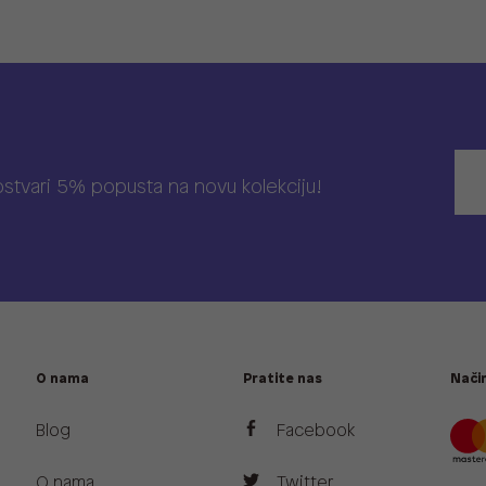
 ostvari 5% popusta na novu kolekciju!
O nama
Pratite nas
Način
Blog
Facebook
O nama
Twitter