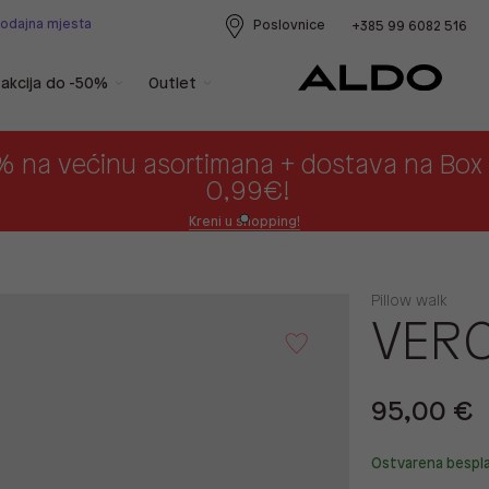
rodajna mjesta
Poslovnice
+385 99 6082 516
akcija do -50%
Outlet
% na većinu asortimana + dostava na Bo
0,99€!
Kreni u shopping!
Pillow walk
VERO
95,00 €
Ostvarena bespl