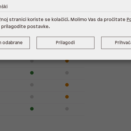
nški
noj stranici koriste se kolačići. Molimo Vas da pročitate
Po
Dostupno
Na upit
i prilagodite postavke.
m odabrane
Prilagodi
Prihva