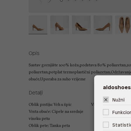
Opis
Sastav gornjište 100% koža,podstava 80% poliuretan,20
poliuretan,potplat termoplastični poliuretan,Održavan
obuće,Uporaba za suho vrijeme
aldoshoes
Detalji
Nužni
Oblik prstiju: Vrh u špic
Visina pete: 10.16 cm
Vrsta obuće: Cipele na srednje
Funkcion
visoku petu
Statisti
Oblik pete: Tanka peta