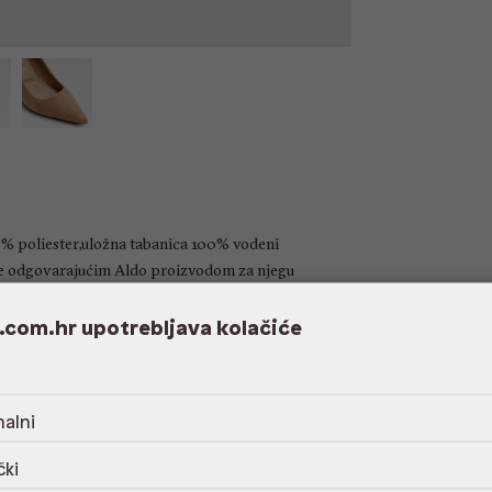
% poliester,uložna tabanica 100% vodeni
je odgovarajućim Aldo proizvodom za njegu
.com.hr upotrebljava kolačiće
alni
čki