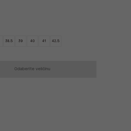
38.5
39
40
41
42.5
Odaberite veličinu