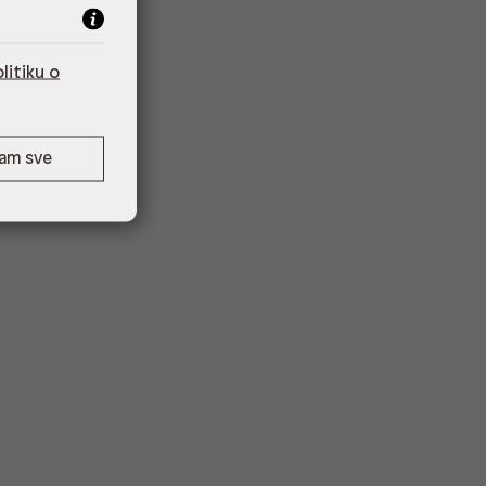
litiku o
ćam sve