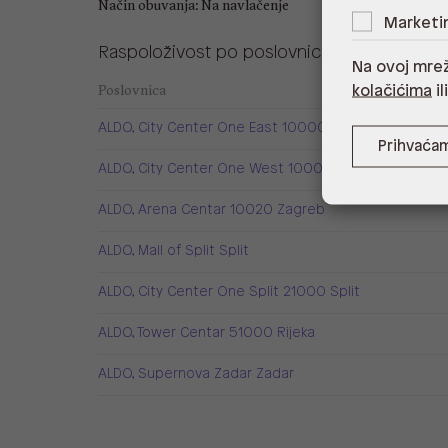
Način obuvanja: Na navlačenje
Marketi
Raspoloživost po poslovnicama
Na ovoj mrež
Poslovnica
kolačićima
il
ALDO, City Center One East 10000 Zagreb
Prihvaća
ALDO, City Center One West 10000 Zagreb
ALDO, Arena Centar 10020 Zagreb
ALDO, Mall of Split Split
ALDO, City Center One Split 21000 Split
ALDO, Tower Centar 51000 Rijeka
ALDO, Supernova Zadar Zadar