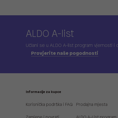
ALDO A-list
Učlani se u ALDO A-list program vjernosti
i
Provjerite naše pogodnosti
Informacije za kupce
Korisnička podrška i FAQ
Prodajna mjesta
Zamjene i povrati
ALDO A-List program