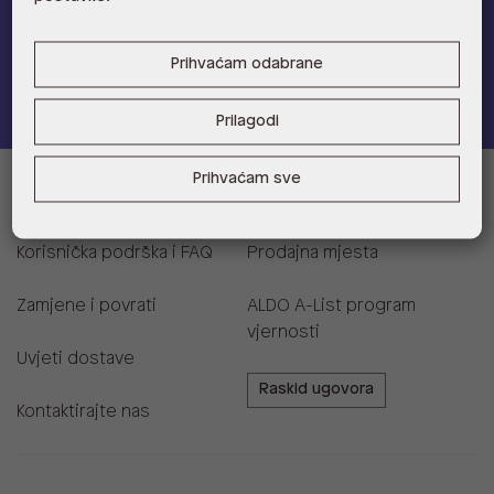
Prihvaćam odabrane
Pridružite se
Prilagodi
Prihvaćam sve
Informacije za kupce
Korisnička podrška i FAQ
Prodajna mjesta
Zamjene i povrati
ALDO A-List program
vjernosti
Uvjeti dostave
Raskid ugovora
Kontaktirajte nas