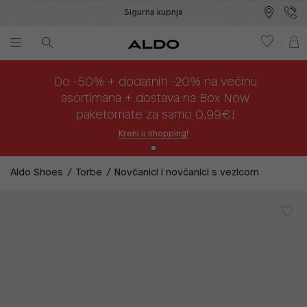
Sigurna kupnja
Besplatna dostava na prodajna mjesta
Plaćanje na rate
Do -50% + dodatnih -20% na većinu
asortimana + dostava na Box Now
paketomate za samo 0,99€!
Kreni u shopping!
Aldo Shoes
Torbe
Novčanici i novčanici s vezicom