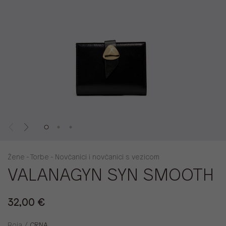
Žene - Torbe - Novčanici i novčanici s vezicom
VALANAGYN SYN SMOOTH
32,00 €
Boja /
CRNA