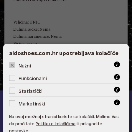
Veličina: UNIC
Duljina ručke: Nema
Duljina naramenice: Nema
Visina: 10 cm
Širina: 13 cm
aldoshoes.com.hr upotrebljava kolačiće
Dubina: 3 cm
Nužni
Funkcionalni
Statistički
Marketinški
ALDO A-list
Na ovoj mrežnoj stranici koriste se kolačići. Molimo Vas
Učlani se u ALDO A-list program vjernosti
i ostvari 5% popusta
da pročitate
Politiku o kolačićima
ili prilagodite
na novu kolekciju!
postavke.
Provjerite naše pogodnosti