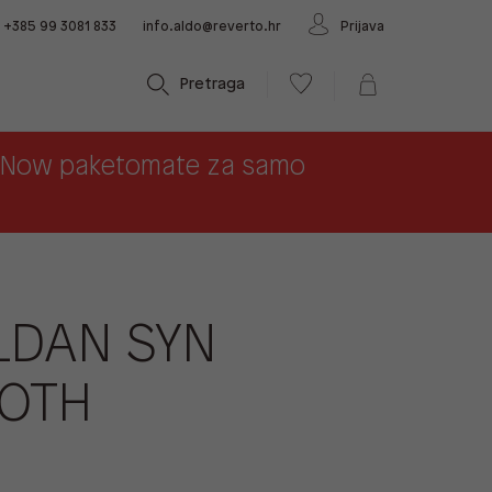
+385 99 3081 833
info.aldo@reverto.hr
Prijava
Pretraga
x Now paketomate za samo
LDAN SYN
OTH