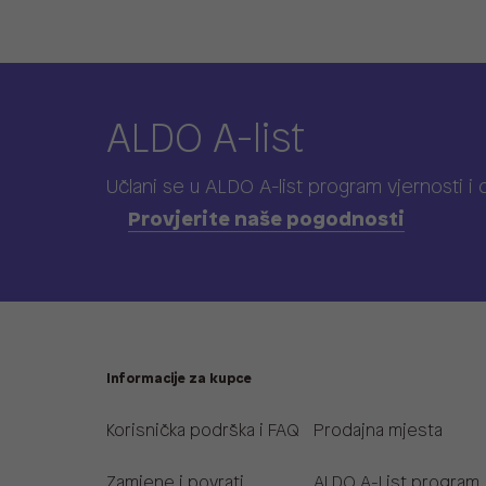
ALDO A-list
Učlani se u ALDO A-list program vjernosti
i
Provjerite naše pogodnosti
Informacije za kupce
Korisnička podrška i FAQ
Prodajna mjesta
Zamjene i povrati
ALDO A-List program