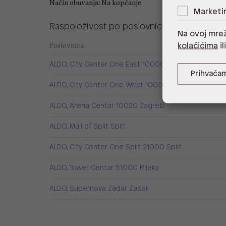
Način obuvanja: Na kopčanje
Marketi
Raspoloživost po poslovnicama
Na ovoj mrež
Poslovnica
kolačićima
il
ALDO, City Center One East 10000 Zagreb
Prihvaća
ALDO, City Center One West 10000 Zagreb
ALDO, Arena Centar 10020 Zagreb
ALDO, Mall of Split Split
ALDO, City Center One Split 21000 Split
ALDO, Tower Centar 51000 Rijeka
ALDO, Supernova Zadar Zadar