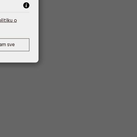
litiku o
ćam sve