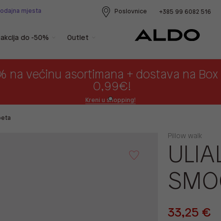
rodajna mjesta
Poslovnice
+385 99 6082 516
akcija do -50%
Outlet
% na većinu asortimana + dostava na Bo
0,99€!
Kreni u shopping!
peta
Pillow walk
ULIA
SMO
33,25 €