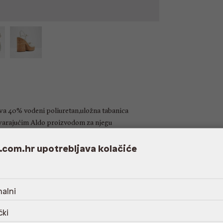
ava 40% vodeni poliuretan,uložna tabanica
varajućim Aldo proizvodom za njegu
.com.hr upotrebljava kolačiće
alni
čki