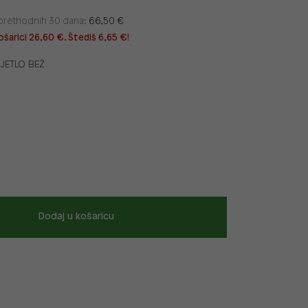
u prethodnih 30 dana:
66,50 €
ošarici 26,60 €. Štediš 6,65 €!
IJETLO BEŽ
Dodaj u košaricu