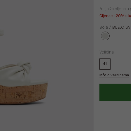
*najniža cijena 
Cijena s -20% u k
Boja /
BIJELO SV
Veličina
41
Info o veličinama