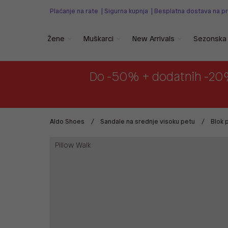
Plaćanje na rate
|
Sigurna kupnja
|
Besplatna dostava na p
Žene
Muškarci
New Arrivals
Sezonska 
Do -50% + dodatnih -20
Aldo Shoes
Sandale na srednje visoku petu
Blok 
Pillow Walk