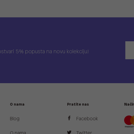
 ostvari 5% popusta na novu kolekciju!
O nama
Pratite nas
Način
Blog
Facebook
O nama
Twitter