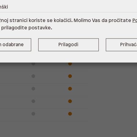
nški
noj stranici koriste se kolačići. Molimo Vas da pročitate
Po
Dostupno
Na upit
i prilagodite postavke.
m odabrane
Prilagodi
Prihva