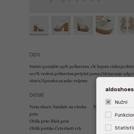
Opis
Sastav gornjište 99% poliuretan, 1% legura cinka,podst
100% vodeni poliuretan,potplat guma,Održavanje odgo
obuće,Uporaba za suho vrijeme
aldoshoes
Detalji
Nužni
Vrsta obuće: Sandale na visoku
Visina pete: 12.07 cm
petu
Funkcion
Oblik pete: Blok peta
Statisti
Oblik prstiju: Četvrtasti vrh