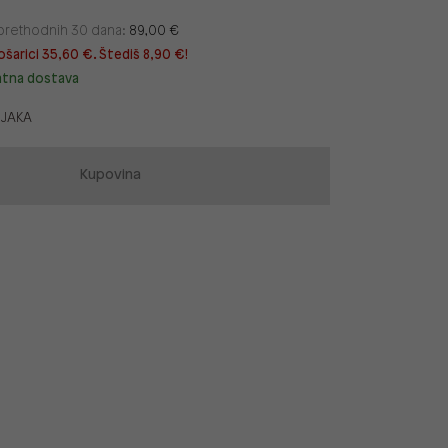
u prethodnih 30 dana:
89,00 €
ošarici 35,60 €. Štediš 8,90 €!
atna dostava
JAKA
Kupovina