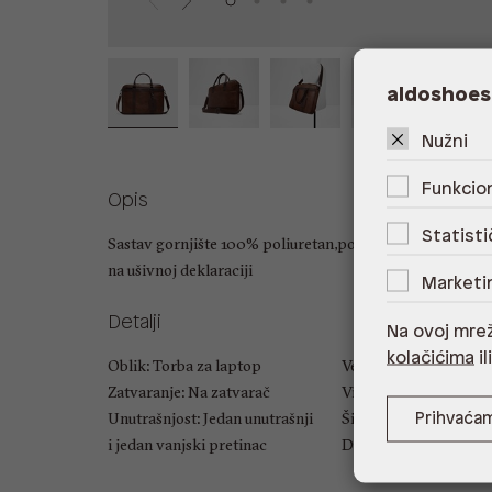
aldoshoes
Nužni
Funkcion
Opis
Statisti
Sastav gornjište 100% poliuretan,podstava 100% recikli
na ušivnoj deklaraciji
Marketi
Detalji
Na ovoj mrež
kolačićima
il
Oblik: Torba za laptop
Veličina: UNIC
Zatvaranje: Na zatvarač
Visina: 39 cm
Unutrašnjost: Jedan unutrašnji
Širina: 39 cm
Prihvaća
i jedan vanjski pretinac
Dubina: 7 cm