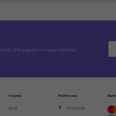
 ostvari 5% popusta na novu kolekciju!
O nama
Pratite nas
Način
Blog
Facebook