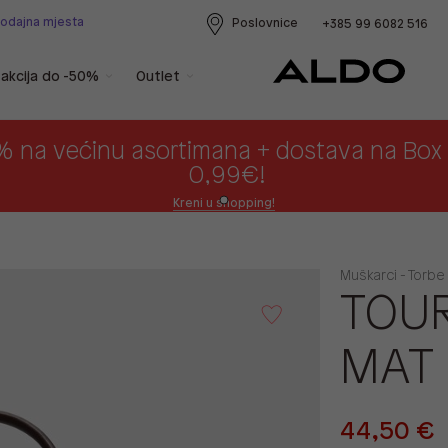
rodajna mjesta
Poslovnice
+385 99 6082 516
akcija do -50%
Outlet
% na većinu asortimana + dostava na Bo
0,99€!
Kreni u shopping!
Muškarci - Torbe
TOUR
MAT
44,50 €