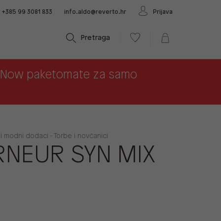
+385 99 3081 833
info.aldo@reverto.hr
Prijava
Pretraga
x Now paketomate za samo
 i modni dodaci - Torbe i novčanici
NEUR SYN MIX