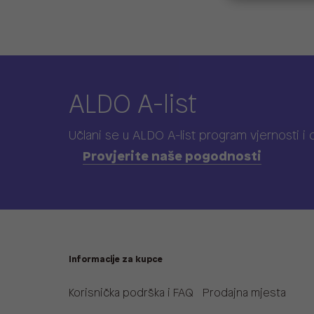
ALDO A-list
Učlani se u ALDO A-list program vjernosti
i
Provjerite naše pogodnosti
Informacije za kupce
Korisnička podrška i FAQ
Prodajna mjesta