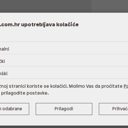
.com.hr upotrebljava kolačiće
alni
čki
rani poliester,Održavanje sukladno simbolima
nški
noj stranici koriste se kolačići. Molimo Vas da pročitate
Po
i prilagodite postavke.
m odabrane
Prilagodi
Prihva