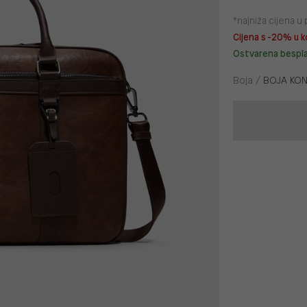
*najniža cijena 
Cijena s -20% u k
Ostvarena bespl
Boja /
BOJA KON