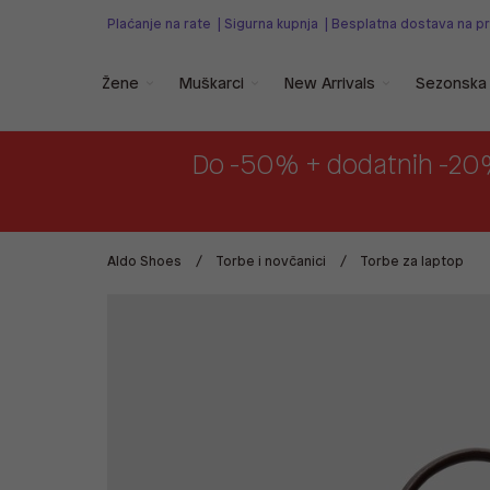
Plaćanje na rate
|
Sigurna kupnja
|
Besplatna dostava na p
Žene
Muškarci
New Arrivals
Sezonska 
Do -50% + dodatnih -20
Aldo Shoes
Torbe i novčanici
Torbe za laptop