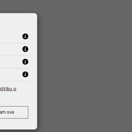
litiku o
ćam sve