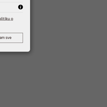
litiku o
ćam sve