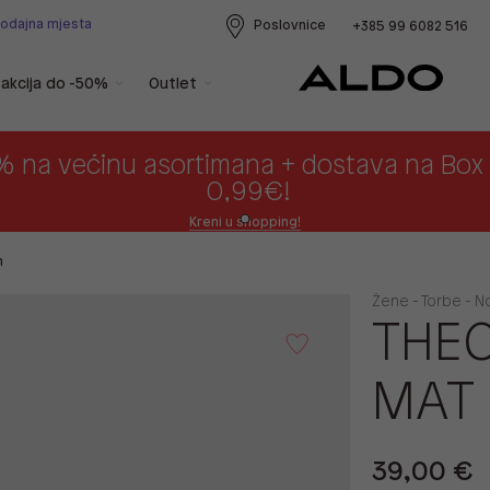
rodajna mjesta
Poslovnice
+385 99 6082 516
akcija do -50%
Outlet
% na većinu asortimana + dostava na Bo
0,99€!
Kreni u shopping!
m
Žene - Torbe - N
THEO
MAT
39,00 €