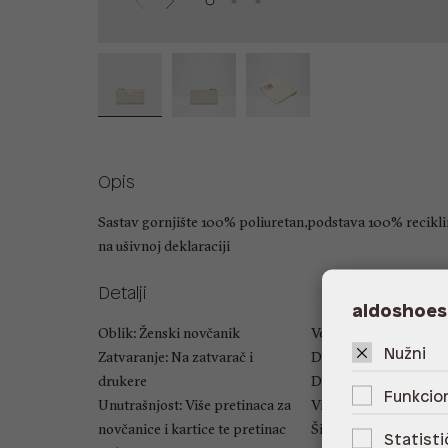
Opis
Sastav gornjište 100% poliuretan,podstava 100% recikli
na ušivnoj deklaraciji
Detalji
aldoshoes
Oblik: Ženski novčanik
Veličina: UNIC
Nužni
Zatvaranje: Na zatvarač i
Duljina ručke: Nema
drukere
Duljina naramenice: 
Funkcion
Unutrašnjost: Više pretinaca za
Visina: 10 cm
novčanice i kartice te pretinac
Širina: 20 cm
Statisti