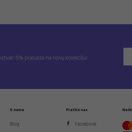
 ostvari 5% popusta na novu kolekciju!
O nama
Pratite nas
Način
Blog
Facebook