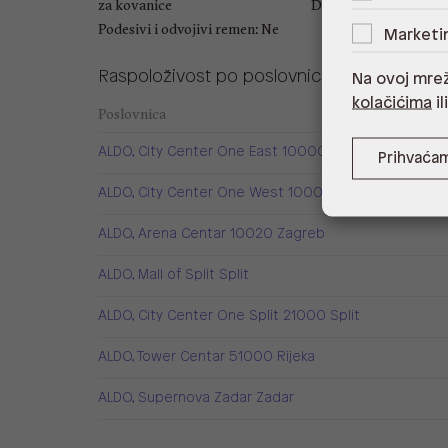
za kovanice
Dubina: 3 xm
Podesivi i odvojivi remen: Ne
Marketi
Raspoloživost po poslovnicama
Na ovoj mrež
kolačićima
il
Poslovnica
ALDO, City Center One East 10000 Zagreb
Prihvaća
ALDO, City Center One West 10000 Zagreb
ALDO, Arena Centar 10020 Zagreb
ALDO, Mall of Split Split
ALDO, City Center One Split 21000 Split
ALDO, Tower Centar 51000 Rijeka
ALDO, Supernova Zadar Zadar