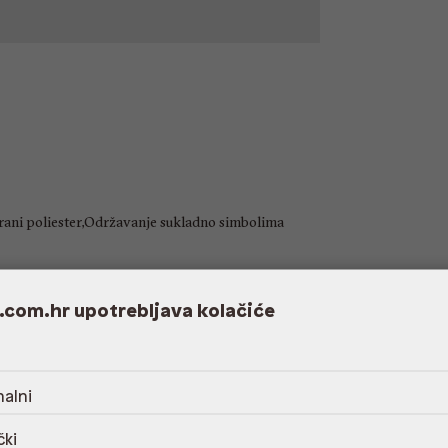
rani poliester,Održavanje sukladno simbolima
.com.hr upotrebljava kolačiće
Nema
alni
čki