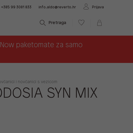
+385 99 3081 833
info.aldo@reverto.hr
Prijava
Pretraga
x Now paketomate za samo
ovčanici i novčanici s vezicom
DOSIA SYN MIX