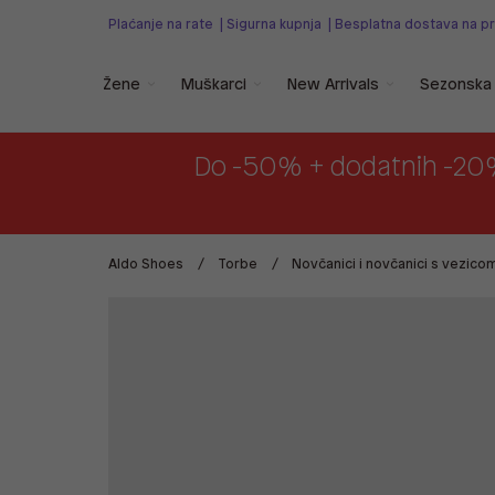
Plaćanje na rate
|
Sigurna kupnja
|
Besplatna dostava na p
Žene
Muškarci
New Arrivals
Sezonska 
Do -50% + dodatnih -20
Aldo Shoes
Torbe
Novčanici i novčanici s vezico