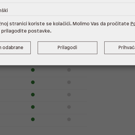
nški
noj stranici koriste se kolačići. Molimo Vas da pročitate
Po
i prilagodite postavke.
Dostupno
Na upit
m odabrane
Prilagodi
Prihva