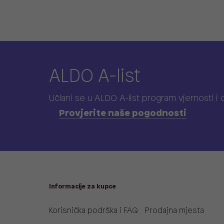
ALDO A-list
Učlani se u ALDO A-list program vjernosti
i
Provjerite naše pogodnosti
Informacije za kupce
Korisnička podrška i FAQ
Prodajna mjesta