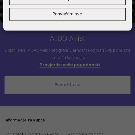
Prihvaćam sve
ALDO A-list
Učlani se u ALDO A-list program vjernosti
i ostvari 5% popusta
na novu kolekciju!
Provjerite naše pogodnosti
Pridružite se
Informacije za kupce
Korisnička podrška i FAQ
Prodajna mjesta