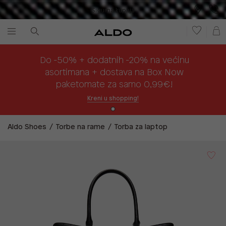
Sigurna kupnja
Besplatna dostava na prodajna mjesta
Plaćanje na rate
Do -50% + dodatnih -20% na većinu
asortimana + dostava na Box Now
paketomate za samo 0,99€!
Kreni u shopping!
Aldo Shoes
Torbe na rame
Torba za laptop