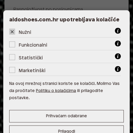
Raspoloživost po poslovnicama
Poslovnica
Dostupno
Na upit
aldoshoes.com.hr upotrebljava kolačiće
ALDO, City Center One East 10000
Nužni
Zagreb
Funkcionalni
ALDO, City Center One West
10000 Zagreb
Statistički
ALDO, Arena Centar 10020 Zagreb
Marketinški
ALDO, Mall of Split Split
Na ovoj mrežnoj stranici koriste se kolačići. Molimo Vas
ALDO, City Center One Split 21000
da pročitate
Politiku o kolačićima
ili prilagodite
Split
postavke.
ALDO, Tower Centar 51000 Rijeka
Prihvaćam odabrane
ALDO, Supernova Zadar Zadar
Prilagodi