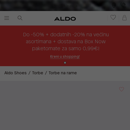
Sigurna kupnja
Besplatna dostava na prodajna mjesta
Plaćanje na rate
Do -50% + dodatnih -20% na većinu
asortimana + dostava na Box Now
paketomate za samo 0,99€!
Kreni u shopping!
Aldo Shoes
Torbe
Torbe na rame