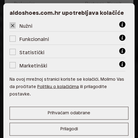
Poslovnica
Dostupno
Na upit
aldoshoes.com.hr upotrebljava kolačiće
ALDO, City Center One East 10000
Zagreb
Nužni
ALDO, City Center One West
Funkcionalni
10000 Zagreb
Statistički
ALDO, Arena Centar 10020 Zagreb
Marketinški
ALDO, Mall of Split Split
ALDO, City Center One Split 21000
Na ovoj mrežnoj stranici koriste se kolačići. Molimo Vas
Split
da pročitate
Politiku o kolačićima
ili prilagodite
postavke.
ALDO, Tower Centar 51000 Rijeka
ALDO, Supernova Zadar Zadar
Prihvaćam odabrane
Prilagodi