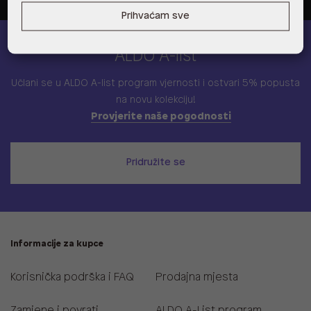
Prihvaćam sve
ALDO A-list
Učlani se u ALDO A-list program vjernosti
i ostvari 5% popusta
na novu kolekciju!
Provjerite naše pogodnosti
Pridružite se
Informacije za kupce
Korisnička podrška i FAQ
Prodajna mjesta
Zamjene i povrati
ALDO A-List program