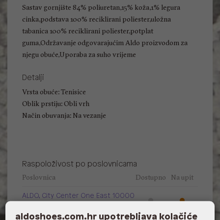
Sastav gornjište 84% poliuretan,15% koža,1% legura
cinka,podstava 100% reciklirani poliester,uložna
tabanica 100% reciklirani poliester,potplat
guma,Održavanje odgovarajućim Aldo proizvodom za
njegu obuće,Uporaba za suho vrijeme
Detalji
Vrsta obuće: Tenisice
Oblik prstiju: Obli vrh
Način obuvanja: Na vezanje
Raspoloživost po poslovnicama
Poslovnica
Dostupno
Na upit
ALDO, City Center One East 10000
Zagreb
aldoshoes.com.hr upotrebljava kolačiće