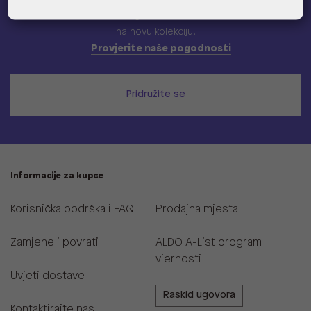
Učlani se u ALDO A-list program vjernosti
i ostvari 5% popusta
na novu kolekciju!
Provjerite naše pogodnosti
Pridružite se
Informacije za kupce
Korisnička podrška i FAQ
Prodajna mjesta
Zamjene i povrati
ALDO A-List program
vjernosti
Uvjeti dostave
Raskid ugovora
Kontaktirajte nas