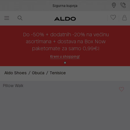
Sigurna kupnja
Besplatna dostava na prodajna mjesta
Plaćanje na rate
Do -50% + dodatnih -20% na većinu
asortimana + dostava na Box Now
paketomate za samo 0,99€!
Kreni u shopping!
Aldo Shoes
Obuća
Tenisice
Pillow Walk