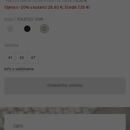
*najniža cijena u prethodnih 30 dana:
73,50 €
Cijena s -20% u košarici 29,40 €. Štediš 7,35 €!
Boja /
SVIJETLO-SIVA
Veličina
41
42
47
Info o veličinama
Odaberite veličinu
Opis