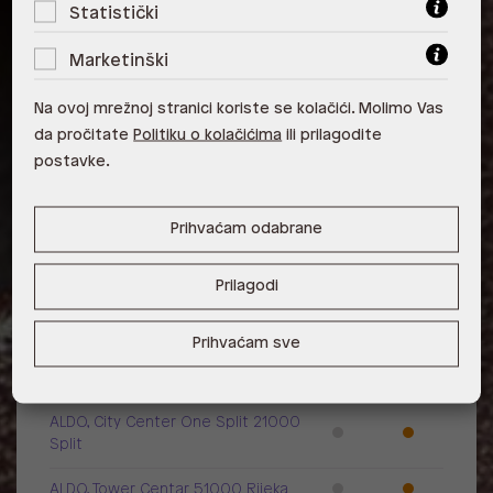
Statistički
Marketinški
Visina pete: 10.16 cm
Na ovoj mrežnoj stranici koriste se kolačići. Molimo Vas
Raspoloživost po poslovnicama
da pročitate
Politiku o kolačićima
ili prilagodite
Poslovnica
Dostupno
Na upit
postavke.
ALDO, City Center One East 10000
Zagreb
Prihvaćam odabrane
ALDO, City Center One West
Prilagodi
10000 Zagreb
ALDO, Arena Centar 10020 Zagreb
Prihvaćam sve
ALDO, Mall of Split Split
ALDO, City Center One Split 21000
Split
ALDO, Tower Centar 51000 Rijeka