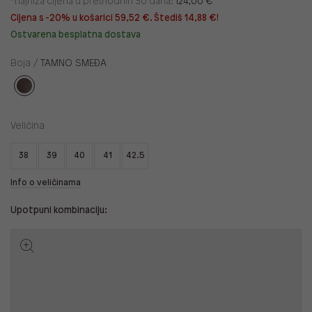
*najniža cijena u prethodnih 30 dana:
124,00 €
Cijena s -20% u košarici 59,52 €. Štediš 14,88 €!
Ostvarena besplatna dostava
Boja /
TAMNO SMEĐA
Veličina
38
39
40
41
42.5
Info o veličinama
Upotpuni kombinaciju: