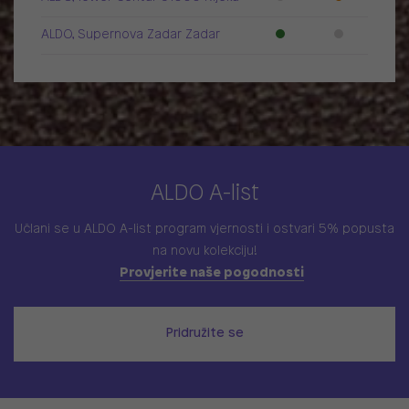
ALDO, Supernova Zadar Zadar
ALDO A-list
Učlani se u ALDO A-list program vjernosti
i ostvari 5% popusta
na novu kolekciju!
Provjerite naše pogodnosti
Pridružite se