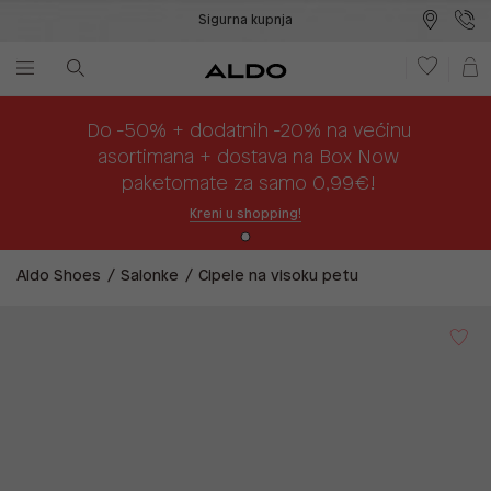
Sigurna kupnja
Besplatna dostava na prodajna mjesta
Plaćanje na rate
Do -50% + dodatnih -20% na većinu
asortimana + dostava na Box Now
paketomate za samo 0,99€!
Kreni u shopping!
Aldo Shoes
Salonke
Cipele na visoku petu