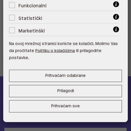
Funkcionalni
ALDO, City Center One Split 21000
Split
Statistički
ALDO, Tower Centar 51000 Rijeka
Marketinški
ALDO, Supernova Zadar Zadar
Na ovoj mrežnoj stranici koriste se kolačići. Molimo Vas
da pročitate
Politiku o kolačićima
ili prilagodite
postavke.
Prihvaćam odabrane
ALDO A-list
Prilagodi
Učlani se u ALDO A-list program vjernosti
i ostvari 5% popusta
Prihvaćam sve
na novu kolekciju!
Provjerite naše pogodnosti