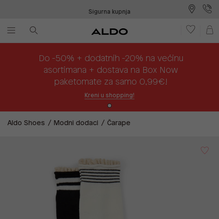
Sigurna kupnja
Besplatna dostava na prodajna mjesta
Plaćanje na rate
Do -50% + dodatnih -20% na većinu
asortimana + dostava na Box Now
paketomate za samo 0,99€!
Kreni u shopping!
Aldo Shoes
Modni dodaci
Čarape