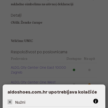
sukladno simbolima na ušivnoj deklaraciji
Detalji
Oblik: Ženske čarape
Veličina: UNIC
Raspoloživost po poslovnicama
Poslovnica
Dostupno
Na upit
ALDO, City Center One East 10000
Zagreb
ALDO, City Center One West
10000 Zagreb
aldoshoes.com.hr upotrebljava kolačiće
ALDO, Arena Centar 10020 Zagreb
Nužni
ALDO, Mall of Split Split