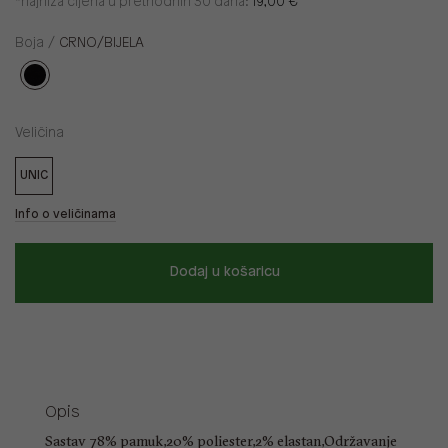
*najniža cijena u prethodnih 30 dana:
19,00 €
Boja /
CRNO/BIJELA
Veličina
UNIC
Info o veličinama
Dodaj u košaricu
Opis
Sastav 78% pamuk,20% poliester,2% elastan,Održavanje