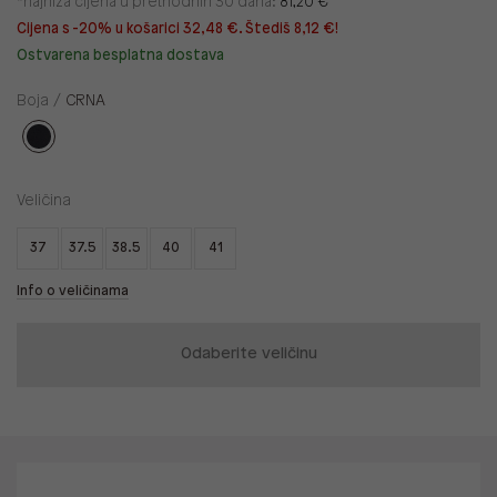
*najniža cijena u prethodnih 30 dana:
81,20 €
Cijena s -20% u košarici 32,48 €. Štediš 8,12 €!
Ostvarena besplatna dostava
Boja /
CRNA
Veličina
37
37.5
38.5
40
41
Info o veličinama
Odaberite veličinu