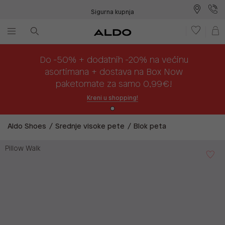
Sigurna kupnja
Besplatna dostava na prodajna mjesta
Plaćanje na rate
Do -50% + dodatnih -20% na većinu
asortimana + dostava na Box Now
paketomate za samo 0,99€!
Kreni u shopping!
Aldo Shoes
Srednje visoke pete
Blok peta
Pillow Walk