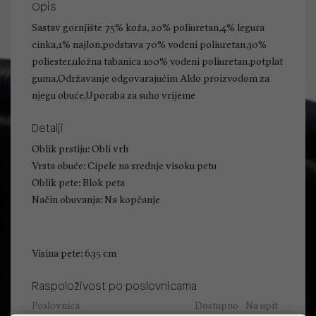
Opis
Sastav gornjište 75% koža, 20% poliuretan,4% legura
cinka,1% najlon,podstava 70% vodeni poliuretan,30%
poliester,uložna tabanica 100% vodeni poliuretan,potplat
guma,Održavanje odgovarajućim Aldo proizvodom za
njegu obuće,Uporaba za suho vrijeme
Detalji
Oblik prstiju: Obli vrh
Vrsta obuće: Cipele na srednje visoku petu
Oblik pete: Blok peta
Način obuvanja: Na kopčanje
Visina pete: 6.35 cm
Raspoloživost po poslovnicama
Poslovnica
Dostupno
Na upit