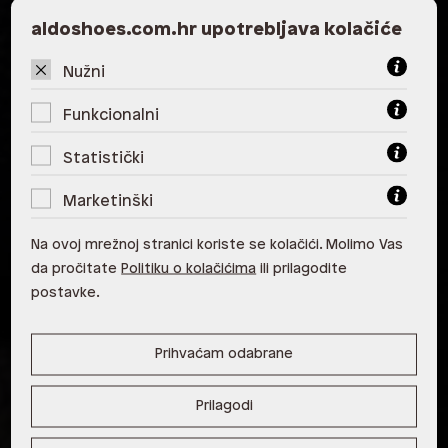
ALDO, City Center One East 10000
aldoshoes.com.hr upotrebljava kolačiće
Zagreb
Nužni
ALDO, City Center One West
10000 Zagreb
Funkcionalni
ALDO, Arena Centar 10020 Zagreb
Statistički
ALDO, Mall of Split Split
Marketinški
ALDO, City Center One Split 21000
Na ovoj mrežnoj stranici koriste se kolačići. Molimo Vas
Split
da pročitate
Politiku o kolačićima
ili prilagodite
ALDO, Tower Centar 51000 Rijeka
postavke.
ALDO, Supernova Zadar Zadar
Prihvaćam odabrane
Prilagodi