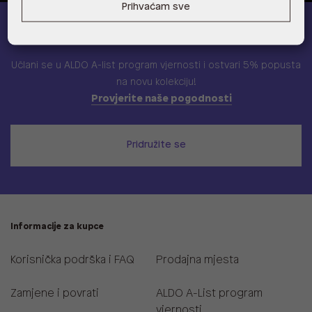
Prihvaćam sve
ALDO A-list
Učlani se u ALDO A-list program vjernosti
i ostvari 5% popusta
na novu kolekciju!
Provjerite naše pogodnosti
Pridružite se
Informacije za kupce
Korisnička podrška i FAQ
Prodajna mjesta
Zamjene i povrati
ALDO A-List program
vjernosti