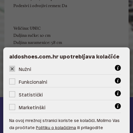
Podesivi i odvojivi remen: Da
Veličina: UNIC
Duljina ručke: 10 cm
Duljina naramenice: 58 cm
Visina: 20 cm
aldoshoes.com.hr upotrebljava kolačiće
Širina: 24 cm
Dubina: 7 cm
Nužni
Funkcionalni
Statistički
Marketinški
ALDO A-list
Na ovoj mrežnoj stranici koriste se kolačići. Molimo Vas
Učlani se u ALDO A-list program vjernosti
i ostvari 5% popusta
da pročitate
Politiku o kolačićima
ili prilagodite
na novu kolekciju!