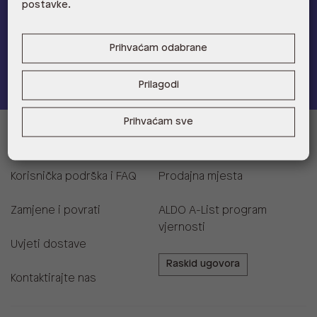
postavke.
Provjerite naše pogodnosti
Prihvaćam odabrane
Pridružite se
Prilagodi
Prihvaćam sve
Informacije za kupce
Korisnička podrška i FAQ
Prodajna mjesta
Zamjene i povrati
ALDO A-List program
vjernosti
Uvjeti dostave
Raskid ugovora
Kontaktirajte nas