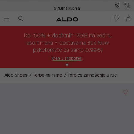
Sigurna kupnja
Besplatna dostava na prodajna mjesta
Plaćanje na rate
Do -50% + dodatnih -20% na većinu
asortimana + dostava na Box Now
paketomate za samo 0,99€!
Kreni u shopping!
Aldo Shoes
Torbe na rame
Torbice za nošenje u ruci