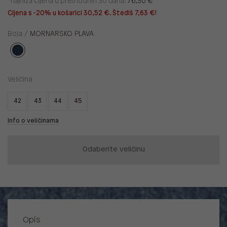
*najniža cijena u prethodnih 30 dana:
76,30 €
Cijena s -20% u košarici 30,52 €. Štediš 7,63 €!
Boja /
MORNARSKO PLAVA
Veličina
42
43
44
45
Info o veličinama
Odaberite veličinu
Opis