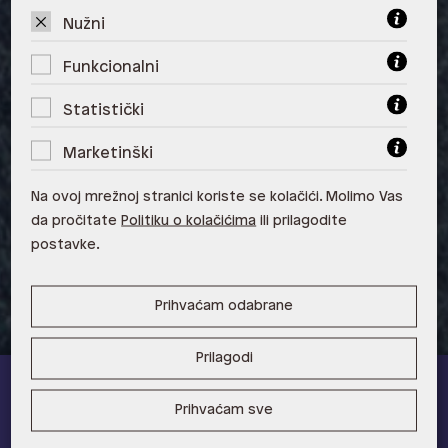
10000 Zagreb
Nužni
ALDO, Arena Centar 10020 Zagreb
Funkcionalni
ALDO, Mall of Split Split
Statistički
ALDO, City Center One Split 21000
Marketinški
Split
ALDO, Tower Centar 51000 Rijeka
Na ovoj mrežnoj stranici koriste se kolačići. Molimo Vas
da pročitate
Politiku o kolačićima
ili prilagodite
ALDO, Supernova Zadar Zadar
postavke.
Prihvaćam odabrane
Prilagodi
ALDO A-list
Prihvaćam sve
Učlani se u ALDO A-list program vjernosti
i ostvari 5% popusta