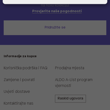
na novu kolekciju!
Provjerite naše pogodnosti
Pridružite se
Informacije za kupce
Korisnička podrška i FAQ
Prodajna mjesta
Zamjene i povrati
ALDO A-List program
vjernosti
Uvjeti dostave
Raskid ugovora
Kontaktirajte nas