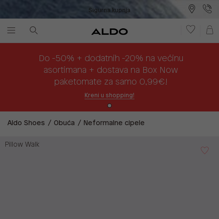
Sigurna kupnja
Besplatna dostava na prodajna mjesta
Plaćanje na rate
Do -50% + dodatnih -20% na većinu
asortimana + dostava na Box Now
paketomate za samo 0,99€!
Kreni u shopping!
Aldo Shoes
Obuća
Neformalne cipele
Pillow Walk