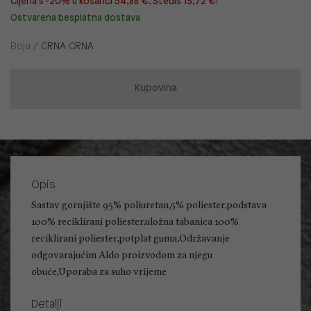
Cijena s -20% u košarici 54,88 €. Štediš 13,72 €!
Ostvarena besplatna dostava
Boja /
CRNA CRNA
Kupovina
Opis
Sastav gornjište 95% poliuretan,5% poliester,podstava
100% reciklirani poliester,uložna tabanica 100%
reciklirani poliester,potplat guma,Održavanje
odgovarajućim Aldo proizvodom za njegu
obuće,Uporaba za suho vrijeme
Detalji