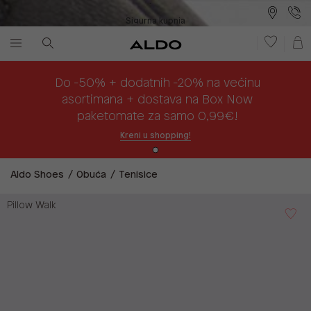
Sigurna kupnja
Besplatna dostava na prodajna mjesta
Plaćanje na rate
Do -50% + dodatnih -20% na većinu
asortimana + dostava na Box Now
paketomate za samo 0,99€!
Kreni u shopping!
Aldo Shoes
Obuća
Tenisice
Pillow Walk