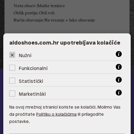
Vrsta obuće: Muške tenisice
Oblik prstiju: Obli vrh
Način obuvanja: Na vezanje + lako obuvanje
aldoshoes.com.hr upotrebljava kolačiće
Nužni
Funkcionalni
Statistički
ALDO A-list
Marketinški
Učlani se u ALDO A-list program vjernosti
i ostvari 5% popusta
na novu kolekciju!
Na ovoj mrežnoj stranici koriste se kolačići. Molimo Vas
Provjerite naše pogodnosti
da pročitate
Politiku o kolačićima
ili prilagodite
postavke.
Pridružite se