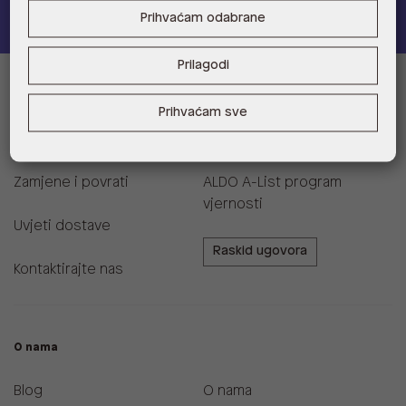
Prihvaćam odabrane
Prilagodi
Informacije za kupce
Prihvaćam sve
Korisnička podrška i FAQ
Prodajna mjesta
Zamjene i povrati
ALDO A-List program
vjernosti
Uvjeti dostave
Raskid ugovora
Kontaktirajte nas
O nama
Blog
O nama