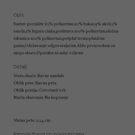
Opis
Sastav gornjište 65% poliuretan,20% bakar,9% akril,5%
smola,1% legura cinka,podstava 100% poliuretan,uložna
tabanica 100% poliuretan,potplat termoplasična
guma,Održavanje odgovarajućim Aldo proizvodom za
njegu obuće,Uporaba za suho vrijeme
Detalji
Vrsta obuće: Ravne sandale
Oblik pete: Ravna peta
Oblik prstiju: Četvrtasti vrh
Način obuvanja: Na kopčanje
Visina pete: 2.54 cm
Raspoloživost po poslovnicama