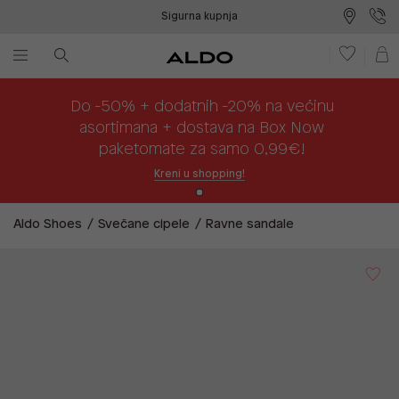
Sigurna kupnja
Besplatna dostava na prodajna mjesta
Plaćanje na rate
Do -50% + dodatnih -20% na većinu
asortimana + dostava na Box Now
paketomate za samo 0,99€!
Kreni u shopping!
Aldo Shoes
Svečane cipele
Ravne sandale