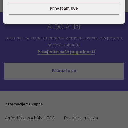
Prihvaćam sve
ALDO A-list
Učlani se u ALDO A-list program vjernosti
i ostvari 5% popusta
na novu kolekciju!
Provjerite naše pogodnosti
Pridružite se
Informacije za kupce
Korisnička podrška i FAQ
Prodajna mjesta