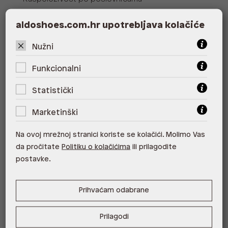
Poslovnica
Dostupno
Na upit
aldoshoes.com.hr upotrebljava kolačiće
ALDO, City Center One East 10000
Zagreb
Nužni
ALDO, City Center One West
Funkcionalni
10000 Zagreb
Statistički
ALDO, Arena Centar 10020 Zagreb
Marketinški
ALDO, Mall of Split Split
Na ovoj mrežnoj stranici koriste se kolačići. Molimo Vas
ALDO, City Center One Split 21000
Split
da pročitate
Politiku o kolačićima
ili prilagodite
postavke.
ALDO, Tower Centar 51000 Rijeka
ALDO, Supernova Zadar Zadar
Prihvaćam odabrane
Prilagodi