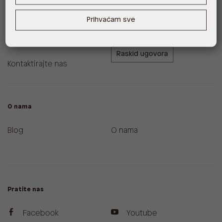
Zamjene i povrati
ALDO A-List program
Prihvaćam sve
vjernosti
Uvjeti dostave
Raskid ugovora
Kontaktirajte nas
O nama
Blog
O nama
Pratite nas
Facebook
Youtube