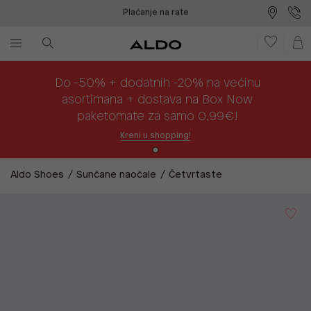
Plaćanje na rate
Sigurna kupnja
Besplatna dostava na prodajna mjesta
Plaćanje na rate
Do -50% + dodatnih -20% na većinu
asortimana + dostava na Box Now
paketomate za samo 0,99€!
Kreni u shopping!
Aldo Shoes
Sunčane naočale
Četvrtaste