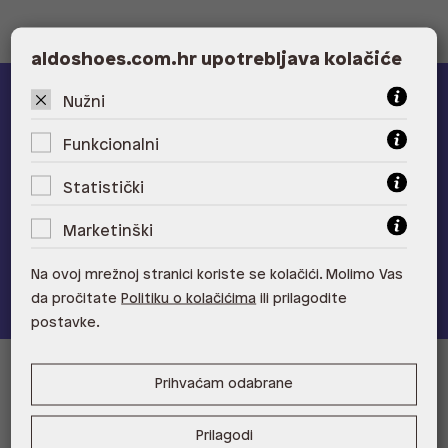
aldoshoes.com.hr upotrebljava kolačiće
Nužni
ALDO A-list
Funkcionalni
Učlani se u ALDO A-list program vjernosti
i ostvari 5% popusta
na novu kolekciju!
Statistički
Provjerite naše pogodnosti
Marketinški
Pridružite se
Na ovoj mrežnoj stranici koriste se kolačići. Molimo Vas
da pročitate
Politiku o kolačićima
ili prilagodite
postavke.
Prihvaćam odabrane
Informacije za kupce
Korisnička podrška i FAQ
Prodajna mjesta
Prilagodi