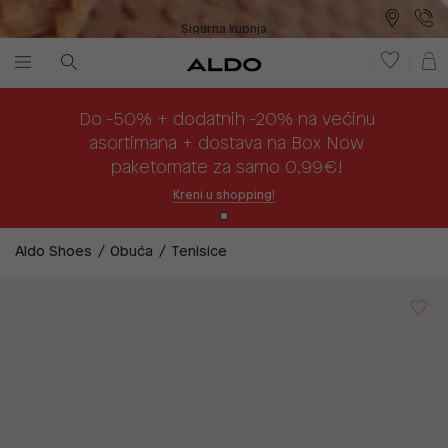
Sigurna kupnja
Besplatna dostava na prodajna mjesta
Plaćanje na rate
Do -50% + dodatnih -20% na većinu
asortimana + dostava na Box Now
paketomate za samo 0,99€!
Kreni u shopping!
Aldo Shoes
Obuća
Tenisice