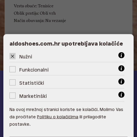
Vrsta obuće: Tenisice
Oblik prstiju: Obli vrh
Način obuvanja: Na vezanje
aldoshoes.com.hr upotrebljava kolačiće
Nužni
Funkcionalni
Statistički
ALDO A-list
Marketinški
Učlani se u ALDO A-list program vjernosti
i ostvari 5% popusta
na novu kolekciju!
Na ovoj mrežnoj stranici koriste se kolačići. Molimo Vas
Provjerite naše pogodnosti
da pročitate
Politiku o kolačićima
ili prilagodite
postavke.
Pridružite se