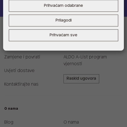
Prihvaćam odabrane
Prilagodi
Informacije za kupce
Prihvaćam sve
Korisnička podrška i FAQ
Prodajna mjesta
Zamjene i povrati
ALDO A-List program
vjernosti
Uvjeti dostave
Raskid ugovora
Kontaktirajte nas
O nama
Blog
O nama