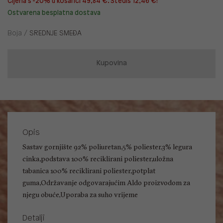
Cijena s -20% u košarici 49,84 €. Štediš 12,46 €!
Ostvarena besplatna dostava
Boja /
SREDNJE SMEĐA
Kupovina
Opis
Sastav gornjište 92% poliuretan,5% poliester,3% legura
cinka,podstava 100% reciklirani poliester,uložna
tabanica 100% reciklirani poliester,potplat
guma,Održavanje odgovarajućim Aldo proizvodom za
njegu obuće,Uporaba za suho vrijeme
Detalji