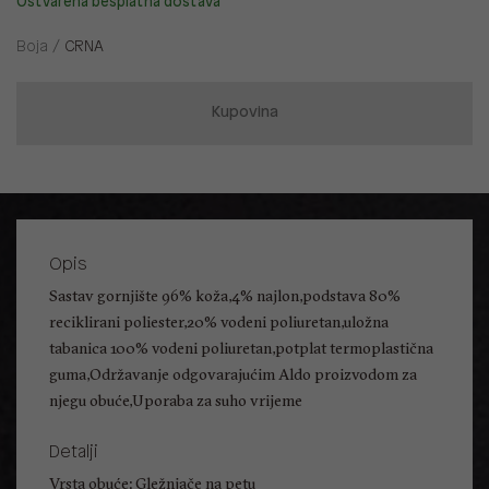
Ostvarena besplatna dostava
Boja /
CRNA
Kupovina
Opis
Sastav gornjište 96% koža,4% najlon,podstava 80%
reciklirani poliester,20% vodeni poliuretan,uložna
tabanica 100% vodeni poliuretan,potplat termoplastična
guma,Održavanje odgovarajućim Aldo proizvodom za
njegu obuće,Uporaba za suho vrijeme
Detalji
Vrsta obuće: Gležnjače na petu