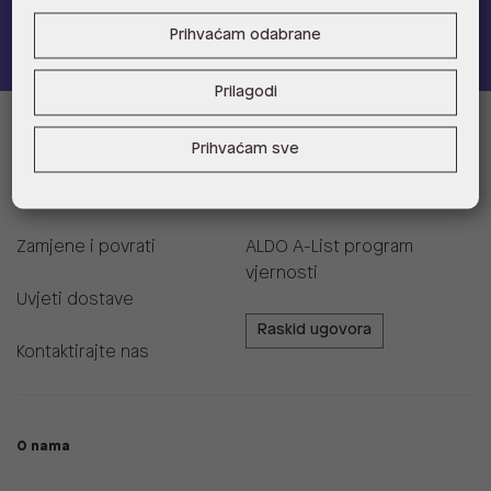
Pridružite se
Prihvaćam odabrane
Prilagodi
Informacije za kupce
Prihvaćam sve
Korisnička podrška i FAQ
Prodajna mjesta
Zamjene i povrati
ALDO A-List program
vjernosti
Uvjeti dostave
Raskid ugovora
Kontaktirajte nas
O nama