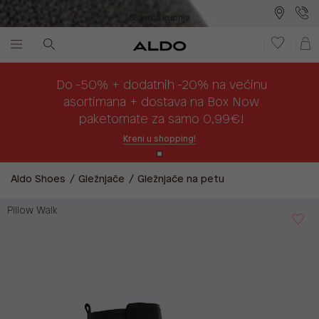
Sigurna kupnja
Besplatna dostava na prodajna mjesta
Plaćanje na rate
Do -50% + dodatnih -20% na većinu
asortimana + dostava na Box Now
paketomate za samo 0,99€!
Kreni u shopping!
Aldo Shoes
Gležnjače
Gležnjače na petu
Pillow Walk