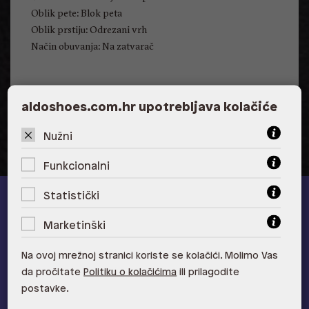
Oblik pete: Blok peta
Oblik prstiju: Odrezani vrh
Način obuvanja: Na zatvarač
Visina pete: 8.26 cm
aldoshoes.com.hr upotrebljava kolačiće
Nužni
Funkcionalni
Statistički
ALDO A-list
Marketinški
Učlani se u ALDO A-list program vjernosti
i ostvari 5% popusta
Na ovoj mrežnoj stranici koriste se kolačići. Molimo Vas
na novu kolekciju!
da pročitate
Politiku o kolačićima
ili prilagodite
Provjerite naše pogodnosti
postavke.