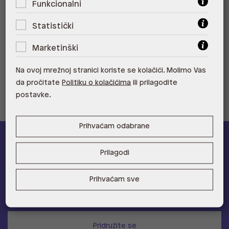
Funkcionalni
ALDO, City Center One Split 21000
Split
Statistički
ALDO, Tower Centar 51000 Rijeka
Marketinški
ALDO, Supernova Zadar Zadar
Na ovoj mrežnoj stranici koriste se kolačići. Molimo Vas
da pročitate
Politiku o kolačićima
ili prilagodite
postavke.
Prihvaćam odabrane
ALDO A-list
Prilagodi
Učlani se u ALDO A-list program vjernosti
i ostvari 5% popusta
Prihvaćam sve
na novu kolekciju!
Provjerite naše pogodnosti
Pridružite se