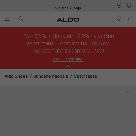
Sigurna kupnja
Besplatna dostava na prodajna mjesta
Plaćanje na rate
Do -50% + dodatnih -20% na većinu
asortimana + dostava na Box Now
paketomate za samo 0,99€!
Kreni u shopping!
Aldo Shoes
Sunčane naočale
Četvrtaste