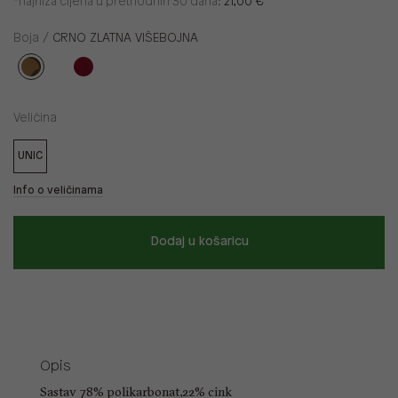
*najniža cijena u prethodnih 30 dana:
21,00 €
Boja /
CRNO ZLATNA VIŠEBOJNA
Veličina
UNIC
Info o veličinama
Dodaj u košaricu
Opis
Sastav 78% polikarbonat,22% cink