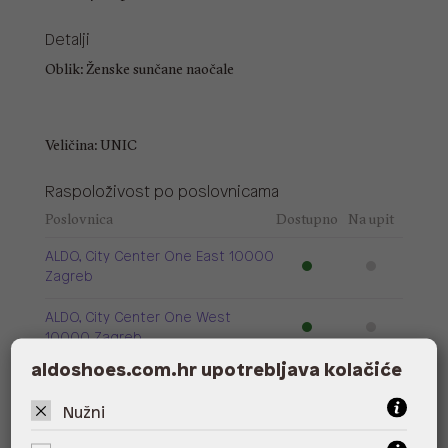
Detalji
Oblik: Ženske sunčane naočale
Veličina: UNIC
Raspoloživost po poslovnicama
Poslovnica
Dostupno
Na upit
ALDO, City Center One East 10000
Zagreb
ALDO, City Center One West
10000 Zagreb
aldoshoes.com.hr upotrebljava kolačiće
ALDO, Arena Centar 10020 Zagreb
Nužni
ALDO, Mall of Split Split