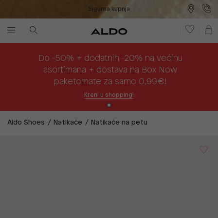
Sigurna kupnja
Besplatna dostava na prodajna mjesta
Plaćanje na rate
Do -50% + dodatnih -20% na većinu
asortimana + dostava na Box Now
paketomate za samo 0,99€!
Kreni u shopping!
Aldo Shoes
Natikače
Natikače na petu