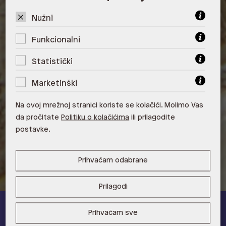
ALDO, City Center One West
10000 Zagreb
Nužni
ALDO, Arena Centar 10020 Zagreb
Funkcionalni
ALDO, Mall of Split Split
Statistički
ALDO, City Center One Split 21000
Marketinški
Split
Na ovoj mrežnoj stranici koriste se kolačići. Molimo Vas
ALDO, Tower Centar 51000 Rijeka
da pročitate
Politiku o kolačićima
ili prilagodite
postavke.
ALDO, Supernova Zadar Zadar
Prihvaćam odabrane
Prilagodi
Prihvaćam sve
ALDO A-list