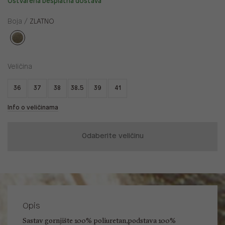
Ostvarena besplatna dostava
Boja /
ZLATNO
Veličina
36
37
38
38.5
39
41
Info o veličinama
Odaberite veličinu
Opis
Sastav gornjište 100% poliuretan,podstava 100%