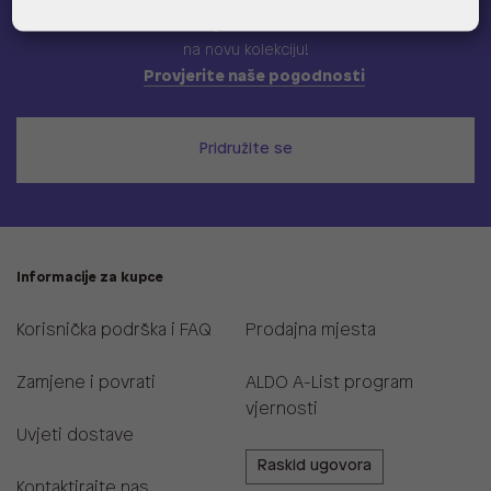
Učlani se u ALDO A-list program vjernosti
i ostvari 5% popusta
na novu kolekciju!
Provjerite naše pogodnosti
Pridružite se
Informacije za kupce
Korisnička podrška i FAQ
Prodajna mjesta
Zamjene i povrati
ALDO A-List program
vjernosti
Uvjeti dostave
Raskid ugovora
Kontaktirajte nas