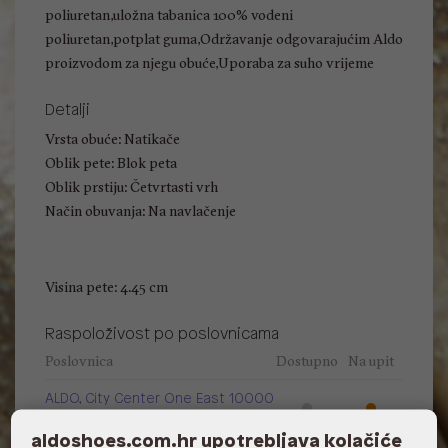
poliuretan,uložna tabanica 100% vodeni
poliuretan,potplat guma,Održavanje odgovarajućim Aldo
proizvodom za njegu obuće,Uporaba za suho vrijeme
Detalji
Vrsta obuće: Natikače
Oblik pete: Blok peta
Oblik prstiju: Četvrtasti vrh
Način obuvanja: Na navlačenje
Visina pete: 4.45 cm
Raspoloživost po poslovnicama
Poslovnica
Dostupno
Na upit
ALDO, City Center One East 10000
Zagreb
aldoshoes.com.hr upotrebljava kolačiće