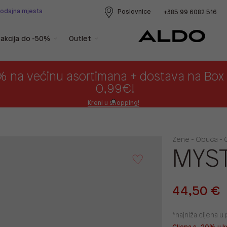
rodajna mjesta
Poslovnice
+385 99 6082 516
akcija do -50%
Outlet
% na većinu asortimana + dostava na Bo
0,99€!
Kreni u shopping!
Žene - Obuća - C
MYST
44,50 €
*najniža cijena 