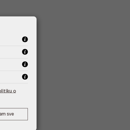
litiku o
ćam sve