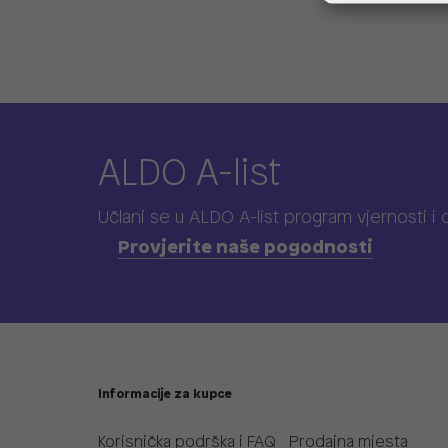
ALDO A-list
Učlani se u ALDO A-list program vjernosti
i
Provjerite naše pogodnosti
Informacije za kupce
Korisnička podrška i FAQ
Prodajna mjesta