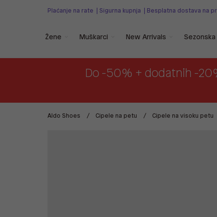
Plaćanje na rate
|
Sigurna kupnja
|
Besplatna dostava na p
Žene
Muškarci
New Arrivals
Sezonska 
Do -50% + dodatnih -20
Aldo Shoes
Cipele na petu
Cipele na visoku petu