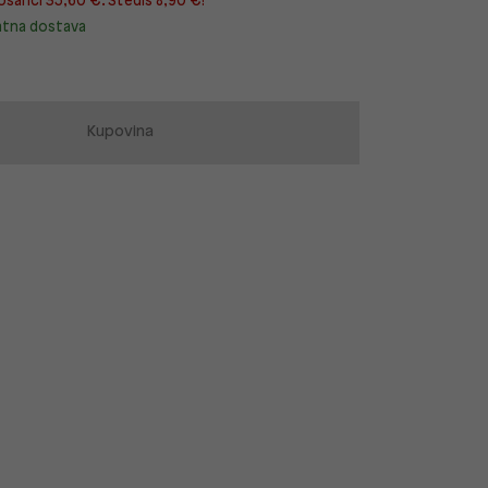
ošarici 35,60 €. Štediš 8,90 €!
atna dostava
Kupovina