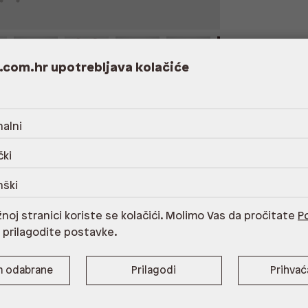
.com.hr upotrebljava kolačiće
alni
er,uložna tabanica 100% poliuretan,potplat
čki
egu obuće,Uporaba za suho vrijeme
nški
noj stranici koriste se kolačići. Molimo Vas da pročitate
Po
i prilagodite postavke.
m odabrane
Prilagodi
Prihva