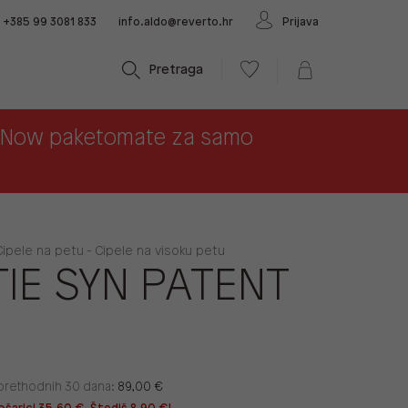
+385 99 3081 833
info.aldo@reverto.hr
Prijava
Pretraga
x Now paketomate za samo
ipele na petu - Cipele na visoku petu
IE SYN PATENT
u prethodnih 30 dana:
89,00 €