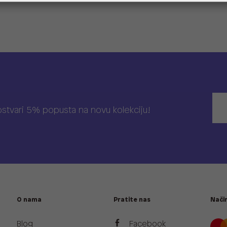
 ostvari 5% popusta na novu kolekciju!
O nama
Pratite nas
Način
Blog
Facebook