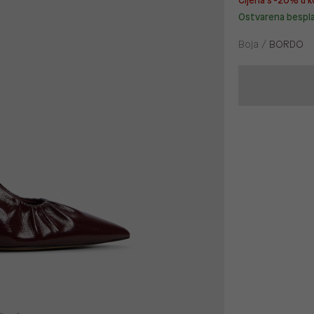
Cijena s -20% u k
Ostvarena bespl
Boja /
BORDO