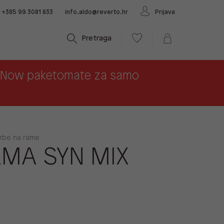
+385 99 3081 833
info.aldo@reverto.hr
Prijava
Pretraga
x Now paketomate za samo
orbe na rame
MA SYN MIX