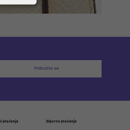
Pridružite se
i plaćanja
Sigurno plaćanje