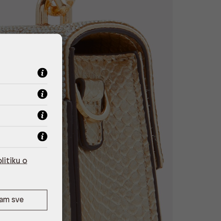
litiku o
ćam sve