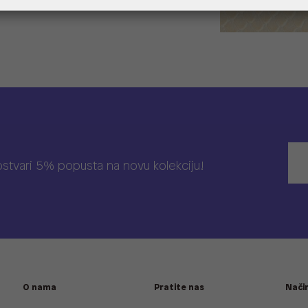
 ostvari 5% popusta na novu kolekciju!
O nama
Pratite nas
Način