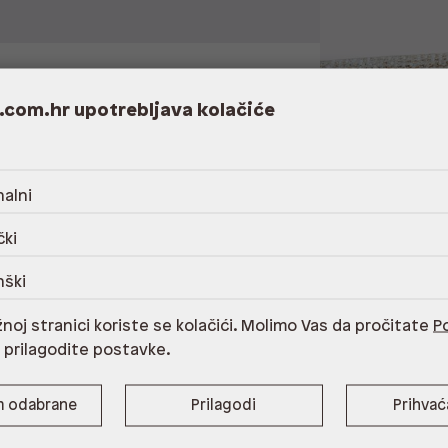
.com.hr upotrebljava kolačiće
alni
0% reciklirani poliester,Održavanje sukladno
čki
nški
noj stranici koriste se kolačići. Molimo Vas da pročitate
Po
i prilagodite postavke.
m
58 cm
m odabrane
Prilagodi
Prihva