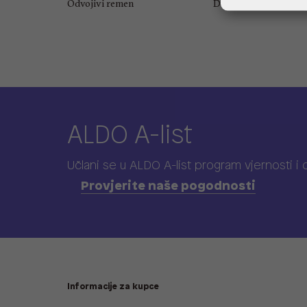
Odvojivi remen
Dubina: 5 cm
ALDO A-list
Učlani se u ALDO A-list program vjernosti
i
Provjerite naše pogodnosti
Informacije za kupce