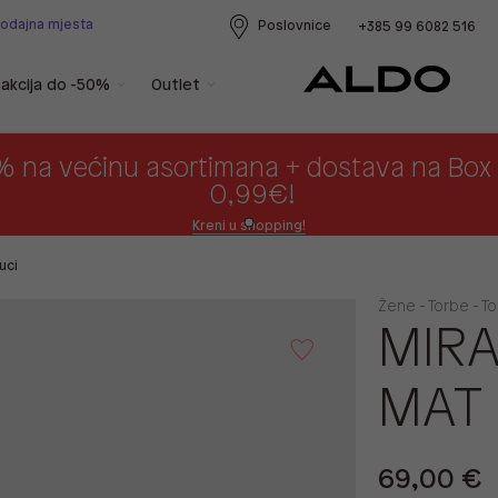
rodajna mjesta
Poslovnice
+385 99 6082 516
akcija do -50%
Outlet
% na većinu asortimana + dostava na Bo
0,99€!
Kreni u shopping!
uci
Žene - Torbe - T
MIRA
MAT
69,00 €