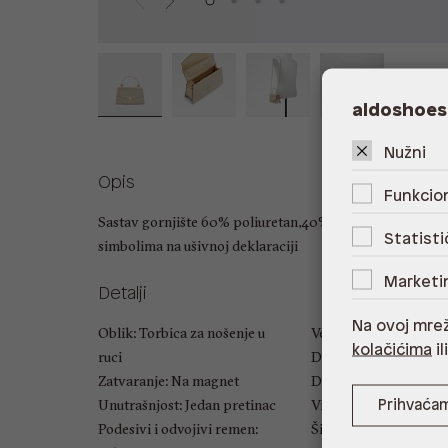
aldoshoes
Nužni
Opis
Funkcion
Sastav gornjište 60% poliuretan,40% staklo podstava 10
Statisti
simbolima na ušivnoj deklaraciji
Marketi
Detalji
Na ovoj mrež
Oblik: Torbica za nošenje u
Veličina: UNIC
kolačićima
il
ruci
Duljina ručke: 10.16 c
Zatvaranje: Na magnet
Duljina naramenice: 
Unutrašnjost: Jedan pretinac
Visina: 12 cm
Prihvaća
Podesivi i odvojivi remen:
Širina: 19 cm