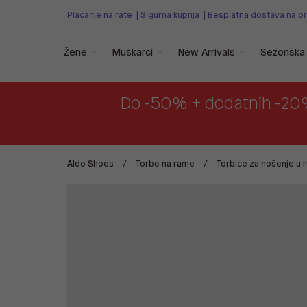
Plaćanje na rate
|
Sigurna kupnja
|
Besplatna dostava na p
Žene
Muškarci
New Arrivals
Sezonska 
Do -50% + dodatnih -20
Aldo Shoes
Torbe na rame
Torbice za nošenje u r