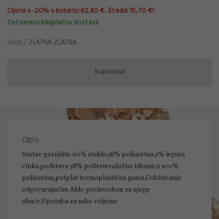
Cijena s -20% u košarici 62,80 €. Štediš 15,70 €!
Ostvarena besplatna dostava
Boja /
ZLATNA ZLATNA
Kupovina
Opis
Sastav gornjište 60% staklo,38% poliuretan,2% legura
cinka,podstava 38% poliester,uložna tabanica 100%
poliuretan,potplat termoplastična guma,Održavanje
odgovarajućim Aldo proizvodom za njegu
obuće,Uporaba za suho vrijeme