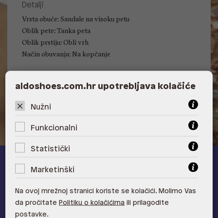
Detalji
Vrsta obuće: Sandale na visoku petu
Oblik pete: Tanka peta
Oblik prstiju: Obli vrh
Način obuvanja: Na kopčanje
aldoshoes.com.hr upotrebljava kolačiće
Visina pete: 10.16 cm
Nužni
Funkcionalni
Statistički
ALDO A-list
Marketinški
Učlani se u ALDO A-list program vjernosti
i ostvari 5% popusta
Na ovoj mrežnoj stranici koriste se kolačići. Molimo Vas
na novu kolekciju!
da pročitate
Politiku o kolačićima
ili prilagodite
Provjerite naše pogodnosti
postavke.