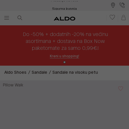
Sigurna kupnja
Besplatna dostava na prodajna mjesta
Plaćanje na rate
Do -50% + dodatnih -20% na većinu
asortimana + dostava na Box Now
paketomate za samo 0,99€!
Kreni u shopping!
Aldo Shoes
Sandale
Sandale na visoku petu
Pillow Walk