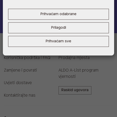
Prihvaćam odabrane
Pridružite se
Prilagodi
Prihvaćam sve
Informacije za kupce
Korisnička podrška i FAQ
Prodajna mjesta
Zamjene i povrati
ALDO A-List program
vjernosti
Uvjeti dostave
Raskid ugovora
Kontaktirajte nas