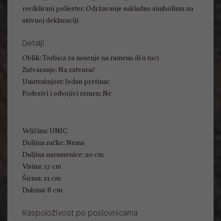
reciklirani poliester, Održavanje sukladno simbolima na
ušivnoj deklaraciji
Detalji
Oblik: Torbica za nošenje na ramenu ili u ruci
Zatvaranje: Na zatvarač
Unutrašnjost: Jedan pretinac
Podesivi i odvojivi remen: Ne
Veličina: UNIC
Duljina ručke: Nema
Duljina naramenice: 20 cm
Visina: 17 cm
Širina: 21 cm
Dubina: 8 cm
Raspoloživost po poslovnicama