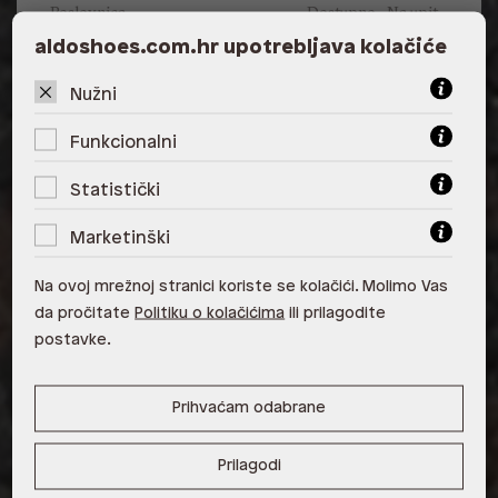
Poslovnica
Dostupno
Na upit
aldoshoes.com.hr upotrebljava kolačiće
ALDO, City Center One East 10000
Zagreb
Nužni
ALDO, City Center One West
Funkcionalni
10000 Zagreb
Statistički
ALDO, Arena Centar 10020 Zagreb
Marketinški
ALDO, Mall of Split Split
ALDO, City Center One Split 21000
Na ovoj mrežnoj stranici koriste se kolačići. Molimo Vas
Split
da pročitate
Politiku o kolačićima
ili prilagodite
postavke.
ALDO, Tower Centar 51000 Rijeka
ALDO, Supernova Zadar Zadar
Prihvaćam odabrane
Prilagodi