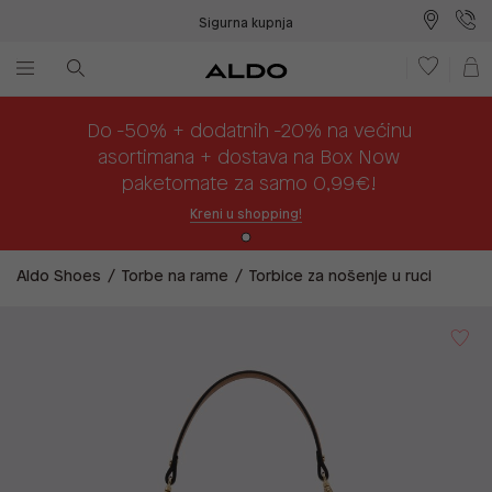
Sigurna kupnja
Besplatna dostava na prodajna mjesta
Plaćanje na rate
Do -50% + dodatnih -20% na većinu
asortimana + dostava na Box Now
paketomate za samo 0,99€!
Kreni u shopping!
Aldo Shoes
Torbe na rame
Torbice za nošenje u ruci