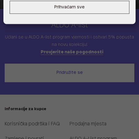
Prihvaćam sve
ALDO A-list
Učlani se u ALDO A-list program vjernosti
i ostvari 5% popusta
na novu kolekciju!
Provjerite naše pogodnosti
Pridružite se
Informacije za kupce
Korisnička podrška i FAQ
Prodajna mjesta
Zamjene i povrati
ALDO A-List program