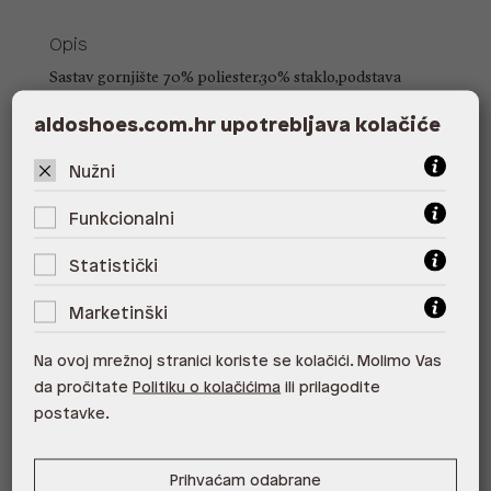
Opis
Sastav gornjište 70% poliester,30% staklo,podstava
100% poliester,Održavanje sukladno simbolima na
aldoshoes.com.hr upotrebljava kolačiće
ušivnoj deklaraciji
Nužni
Detalji
Oblik: Svečana pismo torbica za nošenje u ruci ili na
Funkcionalni
ramenu
Zatvaranje: Na kopču
Statistički
Unutrašnjost: Jedan pretinac
Marketinški
Podesivi i odvojivi remen: Odvojivi remen u obliku
lanca
Na ovoj mrežnoj stranici koriste se kolačići. Molimo Vas
da pročitate
Politiku o kolačićima
ili prilagodite
postavke.
Veličina: UNIC
Duljina ručke: Nema
Duljina naramenice: 53.34 cm
Prihvaćam odabrane