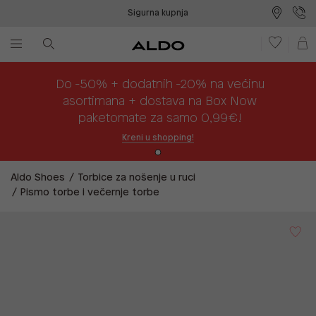
Sigurna kupnja
Besplatna dostava na prodajna mjesta
Plaćanje na rate
Do -50% + dodatnih -20% na većinu
asortimana + dostava na Box Now
paketomate za samo 0,99€!
Kreni u shopping!
Aldo Shoes
Torbice za nošenje u ruci
Pismo torbe i večernje torbe