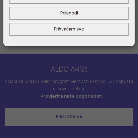
Visina: 13 cm
Širina: 26 cm
Prilagodi
Dubina: 8 cm
Prihvaćam sve
ALDO A-list
Učlani se u ALDO A-list program vjernosti
i ostvari 5% popusta
na novu kolekciju!
Provjerite naše pogodnosti
Pridružite se