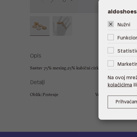
aldoshoes
Nužni
Funkcion
Statisti
Opis
Marketi
Sastav 75% mesing,25% kubični cirkon
Na ovoj mrež
Detalji
kolačićima
il
Oblik: Prstenje
Veličina: L
Prihvaća