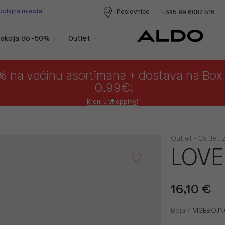
rodajna mjesta
Poslovnice
+385 99 6082 516
akcija do -50%
Outlet
% na većinu asortimana + dostava na Bo
0,99€!
Kreni u shopping!
Outlet - Outlet 
LOV
16,10 €
Boja /
VIŠEBOJ