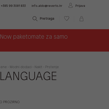
+385 99 3081 833
info.aldo@reverto.hr
Prijava
Pretraga
x Now paketomate za samo
žene - Modni dodaci - Nakit - Prstenje
ELANGUAGE
NO PROZIRNO