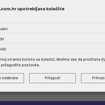
.com.hr upotrebljava kolačiće
alni
čki
nški
noj stranici koriste se kolačići. Molimo Vas da pročitate
Po
i prilagodite postavke.
m odabrane
Prilagodi
Prihva