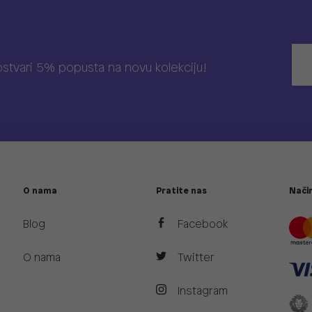
 ostvari 5% popusta na novu kolekciju!
O nama
Pratite nas
Način
Blog
Facebook
O nama
Twitter
Instagram