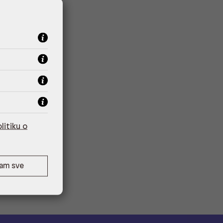
litiku o
ćam sve