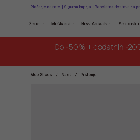
Plaćanje na rate
|
Sigurna kupnja
|
Besplatna dostava na p
Žene
Muškarci
New Arrivals
Sezonska 
Do -50% + dodatnih -20
Aldo Shoes
Nakit
Prstenje