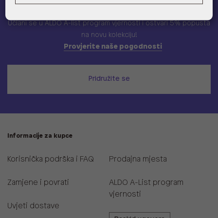
ALDO A-list
Učlani se u ALDO A-list program vjernosti
i ostvari 5% popusta
na novu kolekciju!
Provjerite naše pogodnosti
Pridružite se
Informacije za kupce
Korisnička podrška i FAQ
Prodajna mjesta
Zamjene i povrati
ALDO A-List program
vjernosti
Uvjeti dostave