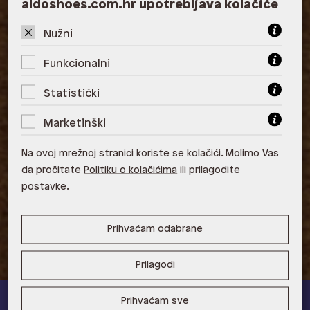
aldoshoes.com.hr upotrebljava kolačiće
ALDO, City Center One West
Nužni
10000 Zagreb
Funkcionalni
ALDO, Arena Centar 10020 Zagreb
Statistički
ALDO, Mall of Split Split
Marketinški
ALDO, City Center One Split 21000
Split
Na ovoj mrežnoj stranici koriste se kolačići. Molimo Vas
ALDO, Tower Centar 51000 Rijeka
da pročitate
Politiku o kolačićima
ili prilagodite
postavke.
ALDO, Supernova Zadar Zadar
Prihvaćam odabrane
Prilagodi
Prihvaćam sve