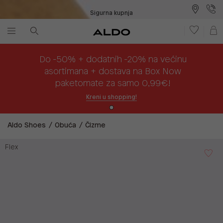
Sigurna kupnja
Besplatna dostava na prodajna mjesta
Plaćanje na rate
Do -50% + dodatnih -20% na većinu
asortimana + dostava na Box Now
paketomate za samo 0,99€!
Kreni u shopping!
Aldo Shoes
Obuća
Čizme
Flex