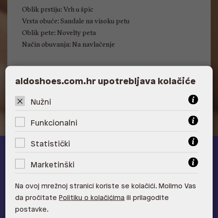
Oblik prstiju: Vrh u špic
Vrsta obuće: Sandale na visoku petu
Oblik pete: Novelty peta
Način obuvanja: Na navlačenje
aldoshoes.com.hr upotrebljava kolačiće
Visina pete: 10.16 cm
Nužni
Funkcionalni
Statistički
ALDO A-list
Marketinški
Učlani se u ALDO A-list program vjernosti
i ostvari 5% popusta
Na ovoj mrežnoj stranici koriste se kolačići. Molimo Vas
na novu kolekciju!
da pročitate
Politiku o kolačićima
ili prilagodite
Provjerite naše pogodnosti
postavke.