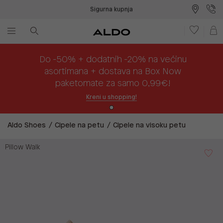
Sigurna kupnja
Besplatna dostava na prodajna mjesta
Plaćanje na rate
Do -50% + dodatnih -20% na većinu
asortimana + dostava na Box Now
paketomate za samo 0,99€!
Kreni u shopping!
Aldo Shoes
Cipele na petu
Cipele na visoku petu
Pillow Walk