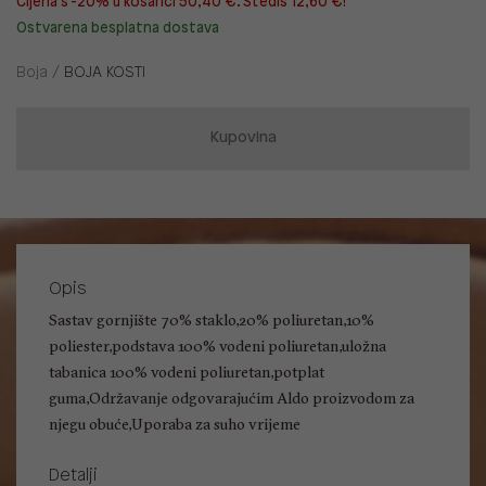
Cijena s -20% u košarici 50,40 €. Štediš 12,60 €!
Ostvarena besplatna dostava
Boja /
BOJA KOSTI
Kupovina
Opis
Sastav gornjište 70% staklo,20% poliuretan,10%
poliester,podstava 100% vodeni poliuretan,uložna
tabanica 100% vodeni poliuretan,potplat
guma,Održavanje odgovarajućim Aldo proizvodom za
njegu obuće,Uporaba za suho vrijeme
Detalji