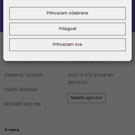
Pridružite se
Prihvaćam odabrane
Prilagodi
Prihvaćam sve
Informacije za kupce
Korisnička podrška i FAQ
Prodajna mjesta
Zamjene i povrati
ALDO A-List program
vjernosti
Uvjeti dostave
Raskid ugovora
Kontaktirajte nas
O nama