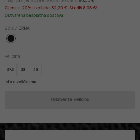
*najniža cijena u prethodnih 30 dana:
80,50 €
Cijena s -20% u košarici 32,20 €. Štediš 8,05 €!
Ostvarena besplatna dostava
Boja /
CRNA
Veličina
37.5
38
39
Info o veličinama
Odaberite veličinu