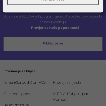
ALDO A-list
Učlani se u ALDO A-list program vjernosti
i ostvari 5% popusta
na novu kolekciju!
Provjerite naše pogodnosti
Pridružite se
Informacije za kupce
Korisnička podrška i FAQ
Prodajna mjesta
Zamjene i povrati
ALDO A-List program
vjernosti
Uvjeti dostave