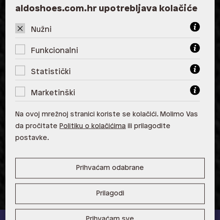
aldoshoes.com.hr upotrebljava kolačiće
Zagreb
Nužni
ALDO, City Center One West
10000 Zagreb
Funkcionalni
ALDO, Arena Centar 10020 Zagreb
Statistički
ALDO, Mall of Split Split
Marketinški
ALDO, City Center One Split 21000
Split
Na ovoj mrežnoj stranici koriste se kolačići. Molimo Vas
da pročitate
Politiku o kolačićima
ili prilagodite
ALDO, Tower Centar 51000 Rijeka
postavke.
ALDO, Supernova Zadar Zadar
Prihvaćam odabrane
Prilagodi
Prihvaćam sve