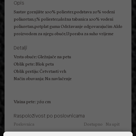
Opis
Sastav gornjište 100% poliester,podstava 20% vodeni
poliuretan,5% poliester,uložna tabanica 100% vodeni
poliuretan,potplat guma Održavanje odgovarajućim Aldo
proizvodom za njegu obuće,Uporaba za suho vrijeme
Detalji
Vrsta obuće: Gležnjače na petu
Oblik pete: Blok peta
Oblik prstiju: Četvrtasti vrh
Način obuvanja: Na navlačenje
Visina pete: 7.62 cm
Raspoloživost po poslovnicama
Poslovnica
Dostupno
Na upit
ALDO, City Center One East 10000