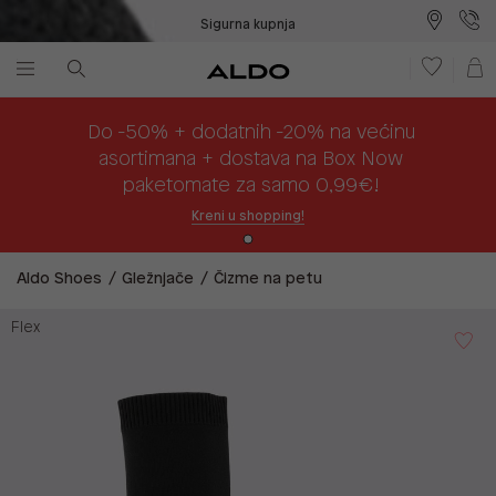
Sigurna kupnja
Besplatna dostava na prodajna mjesta
Plaćanje na rate
Do -50% + dodatnih -20% na većinu
asortimana + dostava na Box Now
paketomate za samo 0,99€!
Kreni u shopping!
Aldo Shoes
Gležnjače
Čizme na petu
Flex