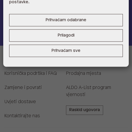
postavke.
Provjerite naše pogodnosti
Prihvaćam odabrane
Pridružite se
Prilagodi
Prihvaćam sve
Informacije za kupce
Korisnička podrška i FAQ
Prodajna mjesta
Zamjene i povrati
ALDO A-List program
vjernosti
Uvjeti dostave
Raskid ugovora
Kontaktirajte nas