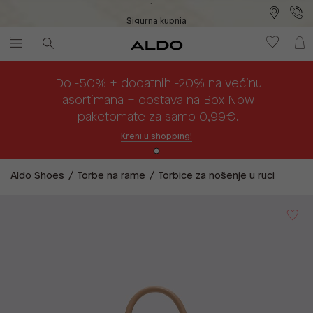
Sigurna kupnja
Besplatna dostava na prodajna mjesta
Plaćanje na rate
Do -50% + dodatnih -20% na većinu
asortimana + dostava na Box Now
paketomate za samo 0,99€!
Kreni u shopping!
Aldo Shoes
Torbe na rame
Torbice za nošenje u ruci