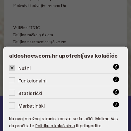
Podesivi i odvojivi remen: Da
Veličina: UNIC
Duljina ručke: 7.62 cm
Duljina naramenice: 58.42 cm
Visina: 30 cm
aldoshoes.com.hr upotrebljava kolačiće
Širina: 27 cm
Dubina: 16 cm
Nužni
Funkcionalni
Statistički
Marketinški
ALDO A-list
Na ovoj mrežnoj stranici koriste se kolačići. Molimo Vas
Učlani se u ALDO A-list program vjernosti
i ostvari 5% popusta
da pročitate
Politiku o kolačićima
ili prilagodite
na novu kolekciju!