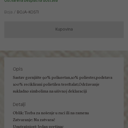
Ostvarena besplatna dostava
Boja /
BOJA-KOSTI
Kupovina
Opis
Sastav gornjište 90% poliuretan,10% poliester,podstava
100% reciklirani polietilen tereftalat,Održavanje
sukladno simbolima na ušivnoj deklaraciji
Detalji
Oblik: Torba za nošenje u ruci ili na ramenu
Zatvaranje: Na zatvarač
Unutrašnjost: Jedan pretinac