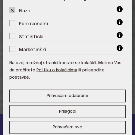
ALDO, City Center One West
10000 Zagreb
Nužni
ALDO, Arena Centar 10020 Zagreb
Funkcionalni
ALDO, Mall of Split Split
Statistički
ALDO, City Center One Split 21000
Marketinški
Split
Na ovoj mrežnoj stranici koriste se kolačići. Molimo Vas
ALDO, Tower Centar 51000 Rijeka
da pročitate
Politiku o kolačićima
ili prilagodite
postavke.
ALDO, Supernova Zadar Zadar
Prihvaćam odabrane
Prilagodi
Prihvaćam sve
ALDO A-list