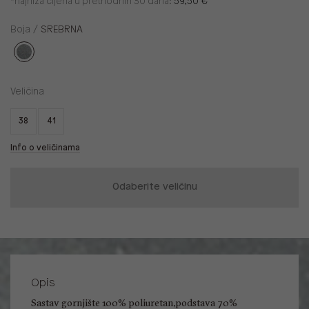
*najniža cijena u prethodnih 30 dana:
59,50 €
Boja /
SREBRNA
Veličina
38
41
Info o veličinama
Odaberite veličinu
Opis
Sastav gornjište 100% poliuretan,podstava 70%