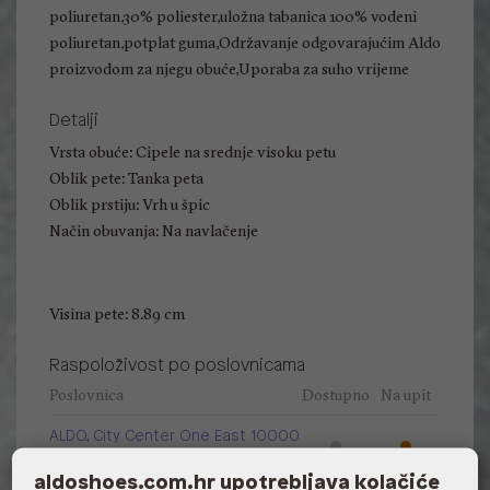
poliuretan,30% poliester,uložna tabanica 100% vodeni
poliuretan,potplat guma,Održavanje odgovarajućim Aldo
proizvodom za njegu obuće,Uporaba za suho vrijeme
Detalji
Vrsta obuće: Cipele na srednje visoku petu
Oblik pete: Tanka peta
Oblik prstiju: Vrh u špic
Način obuvanja: Na navlačenje
Visina pete: 8.89 cm
Raspoloživost po poslovnicama
Poslovnica
Dostupno
Na upit
ALDO, City Center One East 10000
Zagreb
aldoshoes.com.hr upotrebljava kolačiće