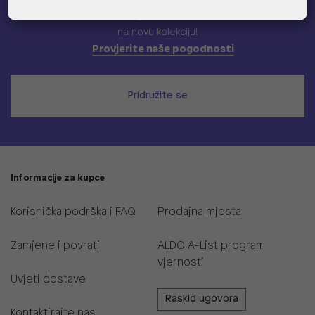
Učlani se u ALDO A-list program vjernosti
i ostvari 5% popusta
na novu kolekciju!
Provjerite naše pogodnosti
Pridružite se
Informacije za kupce
Korisnička podrška i FAQ
Prodajna mjesta
Zamjene i povrati
ALDO A-List program
vjernosti
Uvjeti dostave
Raskid ugovora
Kontaktirajte nas