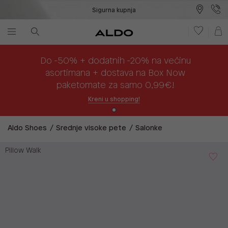
Sigurna kupnja
Besplatna dostava na prodajna mjesta
Plaćanje na rate
Do -50% + dodatnih -20% na većinu
asortimana + dostava na Box Now
paketomate za samo 0,99€!
Kreni u shopping!
Aldo Shoes
Srednje visoke pete
Salonke
Pillow Walk