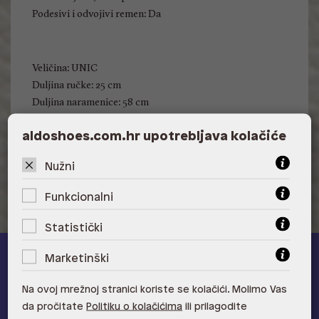
Podesivi i odvojivi remen: Da
Veličina: UNIC
Duljina ručke: 25 cm
Duljina naramenice: 58 cm
Visina: 60 cm
aldoshoes.com.hr upotrebljava kolačiće
Širina: 35 cm
Dubina: 15 cm
Nužni
Funkcionalni
Statistički
Marketinški
ALDO A-list
Na ovoj mrežnoj stranici koriste se kolačići. Molimo Vas
Učlani se u ALDO A-list program vjernosti
i ostvari 5% popusta
da pročitate
Politiku o kolačićima
ili prilagodite
na novu kolekciju!