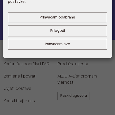
postavke.
Provjerite naše pogodnosti
Prihvaćam odabrane
Pridružite se
Prilagodi
Prihvaćam sve
Informacije za kupce
Korisnička podrška i FAQ
Prodajna mjesta
Zamjene i povrati
ALDO A-List program
vjernosti
Uvjeti dostave
Raskid ugovora
Kontaktirajte nas