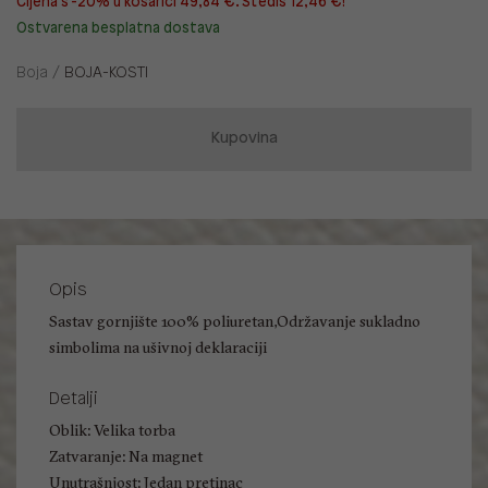
Cijena s -20% u košarici 49,84 €. Štediš 12,46 €!
Ostvarena besplatna dostava
Boja /
BOJA-KOSTI
Kupovina
Opis
Sastav gornjište 100% poliuretan,Održavanje sukladno
simbolima na ušivnoj deklaraciji
Detalji
Oblik: Velika torba
Zatvaranje: Na magnet
Unutrašnjost: Jedan pretinac