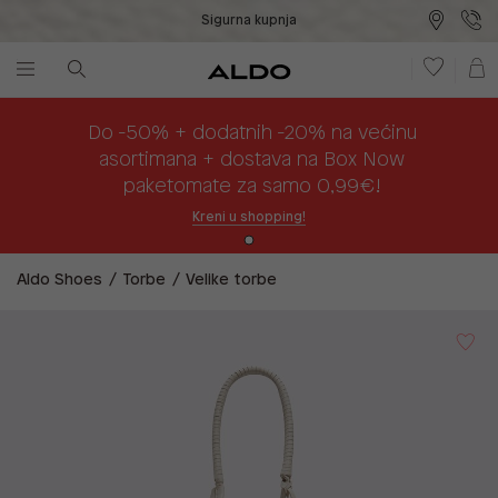
Sigurna kupnja
Besplatna dostava na prodajna mjesta
Plaćanje na rate
Do -50% + dodatnih -20% na većinu
asortimana + dostava na Box Now
paketomate za samo 0,99€!
Kreni u shopping!
Aldo Shoes
Torbe
Velike torbe