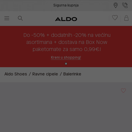
Sigurna kupnja
Besplatna dostava na prodajna mjesta
Plaćanje na rate
Do -50% + dodatnih -20% na većinu
asortimana + dostava na Box Now
paketomate za samo 0,99€!
Kreni u shopping!
Aldo Shoes
Ravne cipele
Balerinke