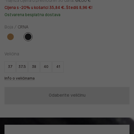
*najniža cijena u prethodnih 30 dana:
64,00 €
Cijena s -20% u košarici 35,84 €. Štediš 8,96 €!
Ostvarena besplatna dostava
Boja /
CRNA
Veličina
37
37.5
38
40
41
Info o veličinama
Odaberite veličinu