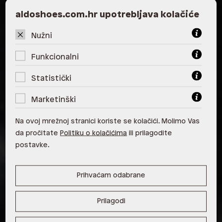
ALDO, City Center One East 10000
aldoshoes.com.hr upotrebljava kolačiće
Zagreb
Nužni
ALDO, City Center One West
10000 Zagreb
Funkcionalni
ALDO, Arena Centar 10020 Zagreb
Statistički
ALDO, Mall of Split Split
Marketinški
ALDO, City Center One Split 21000
Na ovoj mrežnoj stranici koriste se kolačići. Molimo Vas
Split
da pročitate
Politiku o kolačićima
ili prilagodite
ALDO, Tower Centar 51000 Rijeka
postavke.
ALDO, Supernova Zadar Zadar
Prihvaćam odabrane
Prilagodi