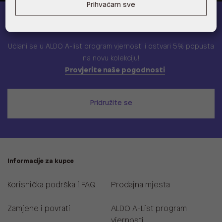
Prihvaćam sve
ALDO A-list
Učlani se u ALDO A-list program vjernosti
i ostvari 5% popusta
na novu kolekciju!
Provjerite naše pogodnosti
Pridružite se
Informacije za kupce
Korisnička podrška i FAQ
Prodajna mjesta
Zamjene i povrati
ALDO A-List program
vjernosti