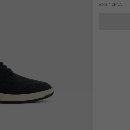
Boja /
CRNA