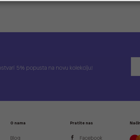
 ostvari 5% popusta na novu kolekciju!
O nama
Pratite nas
Način
Blog
Facebook