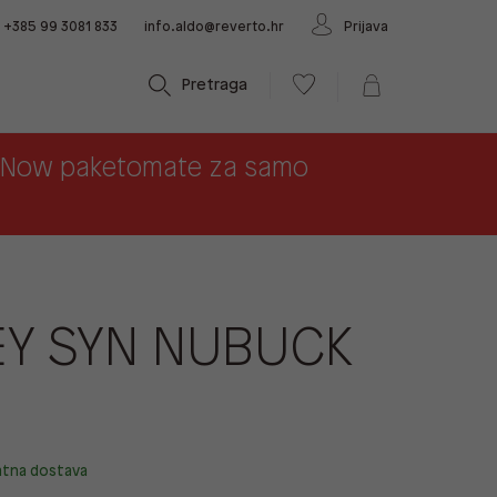
+385 99 3081 833
info.aldo@reverto.hr
Prijava
Pretraga
x Now paketomate za samo
Y SYN NUBUCK
atna dostava