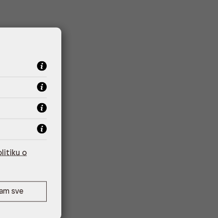
litiku o
ćam sve