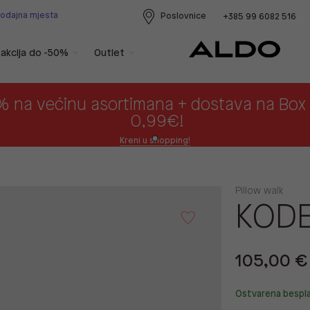
rodajna mjesta
Poslovnice
+385 99 6082 516
akcija do -50%
Outlet
% na većinu asortimana + dostava na Bo
0,99€!
Kreni u shopping!
Pillow walk
KODE
105,00 €
Ostvarena bespl