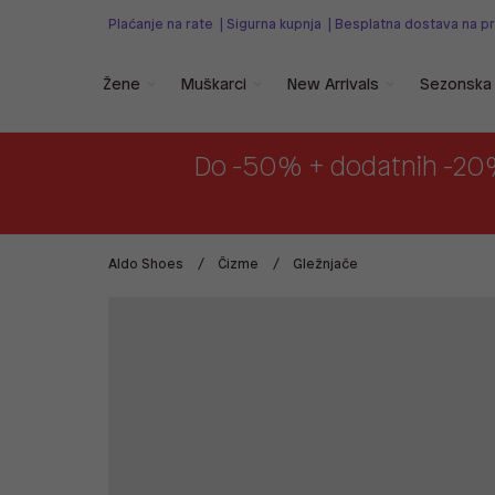
Plaćanje na rate
|
Sigurna kupnja
|
Besplatna dostava na p
Žene
Muškarci
New Arrivals
Sezonska 
Do -50% + dodatnih -20
Aldo Shoes
Čizme
Gležnjače