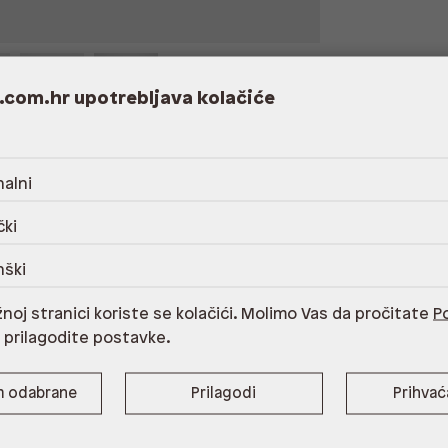
.com.hr upotrebljava kolačiće
alni
 cinka,podstava 100% reciklirani
čki
otplat guma,Održavanje odgovarajućim Aldo
nški
noj stranici koriste se kolačići. Molimo Vas da pročitate
Po
i prilagodite postavke.
m odabrane
Prilagodi
Prihva