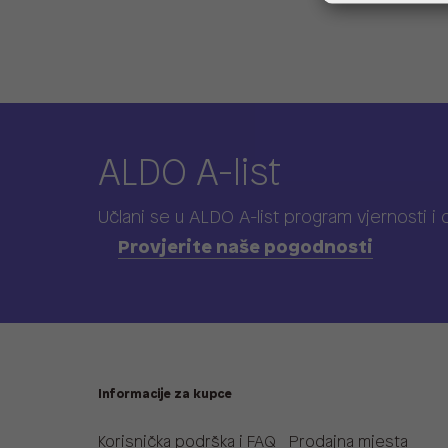
ALDO A-list
Učlani se u ALDO A-list program vjernosti
i
Provjerite naše pogodnosti
Informacije za kupce
Korisnička podrška i FAQ
Prodajna mjesta