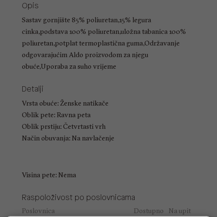
Opis
Sastav gornjište 85% poliuretan,15% legura
cinka,podstava 100% poliuretan,uložna tabanica 100%
poliuretan,potplat termoplastična guma,Održavanje
odgovarajućim Aldo proizvodom za njegu
obuće,Uporaba za suho vrijeme
Detalji
Vrsta obuće: Ženske natikače
Oblik pete: Ravna peta
Oblik prstiju: Četvrtasti vrh
Način obuvanja: Na navlačenje
Visina pete: Nema
Raspoloživost po poslovnicama
Poslovnica
Dostupno
Na upit