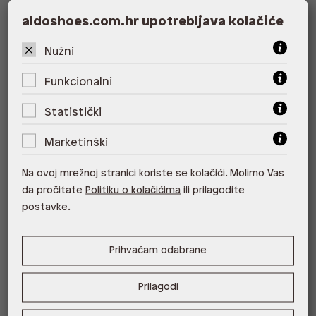
ALDO, City Center One East 10000
aldoshoes.com.hr upotrebljava kolačiće
Zagreb
Nužni
ALDO, City Center One West
10000 Zagreb
Funkcionalni
ALDO, Arena Centar 10020 Zagreb
Statistički
ALDO, Mall of Split Split
Marketinški
ALDO, City Center One Split 21000
Na ovoj mrežnoj stranici koriste se kolačići. Molimo Vas
Split
da pročitate
Politiku o kolačićima
ili prilagodite
ALDO, Tower Centar 51000 Rijeka
postavke.
ALDO, Supernova Zadar Zadar
Prihvaćam odabrane
Prilagodi