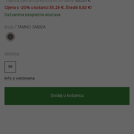
*najniža cijena u prethodnih 30 dana:
63,00 €
Cijena s -20% u košarici 35,28 €. Štediš 8,82 €!
Ostvarena besplatna dostava
Boja /
TAMNO SMEĐA
Veličina
36
Info o veličinama
Dodaj u košaricu