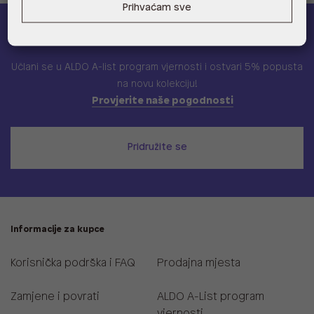
Prihvaćam sve
ALDO A-list
Učlani se u ALDO A-list program vjernosti
i ostvari 5% popusta
na novu kolekciju!
Provjerite naše pogodnosti
Pridružite se
Informacije za kupce
Korisnička podrška i FAQ
Prodajna mjesta
Zamjene i povrati
ALDO A-List program
vjernosti