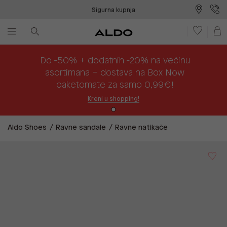
Sigurna kupnja
Besplatna dostava na prodajna mjesta
Plaćanje na rate
Do -50% + dodatnih -20% na većinu
asortimana + dostava na Box Now
paketomate za samo 0,99€!
Kreni u shopping!
Aldo Shoes
Ravne sandale
Ravne natikače