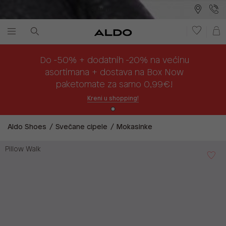
Sigurna kupnja
Besplatna dostava na prodajna mjesta
Plaćanje na rate
Do -50% + dodatnih -20% na većinu
asortimana + dostava na Box Now
paketomate za samo 0,99€!
Kreni u shopping!
Aldo Shoes
Svečane cipele
Mokasinke
Pillow Walk