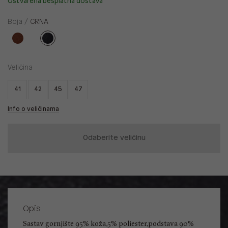
Ostvarena besplatna dostava
Boja /
CRNA
Veličina
41
42
45
47
Info o veličinama
Odaberite veličinu
Opis
Sastav gornjište 95% koža,5% poliester,podstava 90%