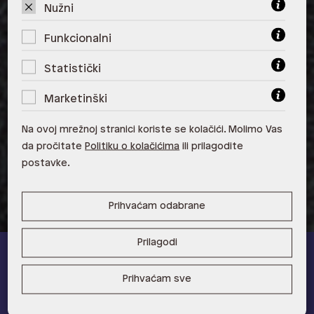
Nužni
ALDO, Arena Centar 10020 Zagreb
Funkcionalni
ALDO, Mall of Split Split
Statistički
ALDO, City Center One Split 21000
Split
Marketinški
ALDO, Tower Centar 51000 Rijeka
Na ovoj mrežnoj stranici koriste se kolačići. Molimo Vas
da pročitate
Politiku o kolačićima
ili prilagodite
ALDO, Supernova Zadar Zadar
postavke.
Prihvaćam odabrane
Prilagodi
ALDO A-list
Prihvaćam sve
Učlani se u ALDO A-list program vjernosti
i ostvari 5% popusta
na novu kolekciju!