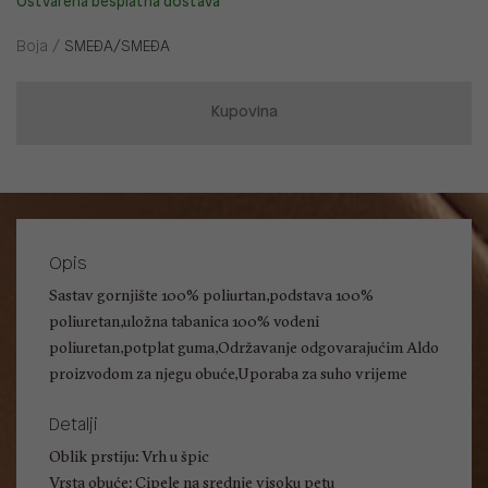
Ostvarena besplatna dostava
Boja /
SMEĐA/SMEĐA
Kupovina
Opis
Sastav gornjište 100% poliurtan,podstava 100%
poliuretan,uložna tabanica 100% vodeni
poliuretan,potplat guma,Održavanje odgovarajućim Aldo
proizvodom za njegu obuće,Uporaba za suho vrijeme
Detalji
Oblik prstiju: Vrh u špic
Vrsta obuće: Cipele na srednje visoku petu