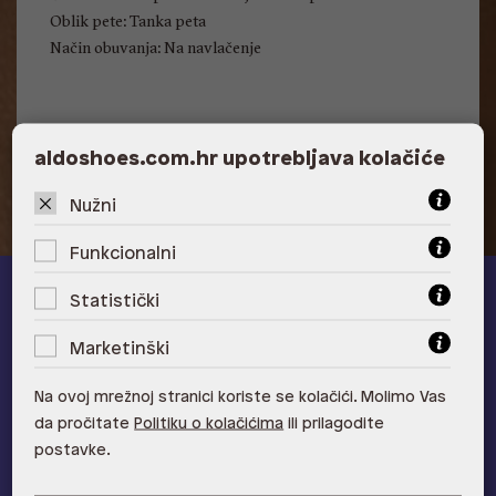
Oblik pete: Tanka peta
Način obuvanja: Na navlačenje
Visina pete: 8.26 cm
aldoshoes.com.hr upotrebljava kolačiće
Nužni
Funkcionalni
Statistički
ALDO A-list
Marketinški
Učlani se u ALDO A-list program vjernosti
i ostvari 5% popusta
na novu kolekciju!
Na ovoj mrežnoj stranici koriste se kolačići. Molimo Vas
Provjerite naše pogodnosti
da pročitate
Politiku o kolačićima
ili prilagodite
postavke.
Pridružite se