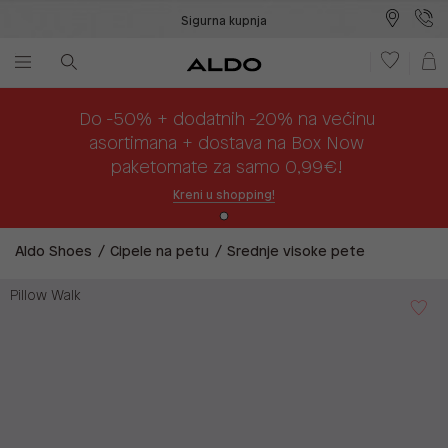
Sigurna kupnja
Besplatna dostava na prodajna mjesta
Plaćanje na rate
Do -50% + dodatnih -20% na većinu
asortimana + dostava na Box Now
paketomate za samo 0,99€!
Kreni u shopping!
Aldo Shoes
Cipele na petu
Srednje visoke pete
Pillow Walk