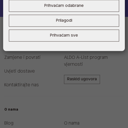
Prihvaćam odabrane
Prilagodi
Informacije za kupce
Prihvaćam sve
Korisnička podrška i FAQ
Prodajna mjesta
Zamjene i povrati
ALDO A-List program
vjernosti
Uvjeti dostave
Raskid ugovora
Kontaktirajte nas
O nama
Blog
O nama