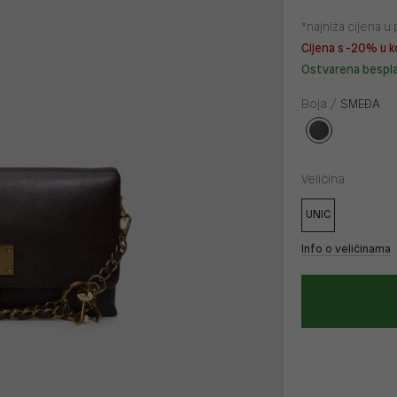
*najniža cijena 
Cijena s -20% u k
Ostvarena bespl
Boja /
SMEĐA
Veličina
UNIC
Info o veličinama