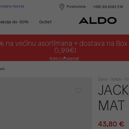
rodajna mjesta
Poslovnice
+385 99 6082 516
akcija do -50%
Outlet
% na većinu asortimana + dostava na Bo
0,99€!
Kreni u shopping!
uci
Žene - Torbe - T
JACK
MAT
43,80 €