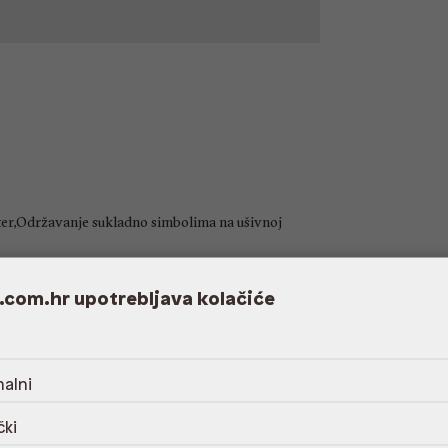
ter,Održavanje sukladno simbolima na ušivnoj
.com.hr upotrebljava kolačiće
8.42 cm
alni
čki