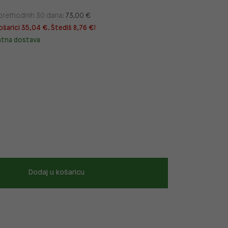
u prethodnih 30 dana:
73,00 €
ošarici 35,04 €. Štediš 8,76 €!
atna dostava
Dodaj u košaricu