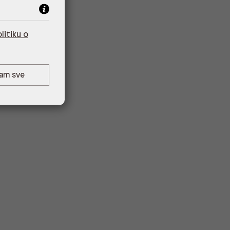
litiku o
ćam sve