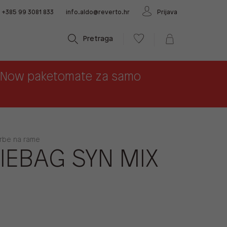
+385 99 3081 833
info.aldo@reverto.hr
Prijava
Pretraga
x Now paketomate za samo
orbe na rame
IEBAG SYN MIX