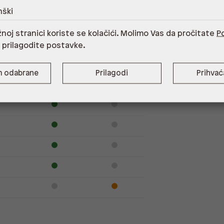
nški
noj stranici koriste se kolačići. Molimo Vas da pročitate
Po
Dostupno
Na upit
i prilagodite postavke.
m odabrane
Prilagodi
Prihva