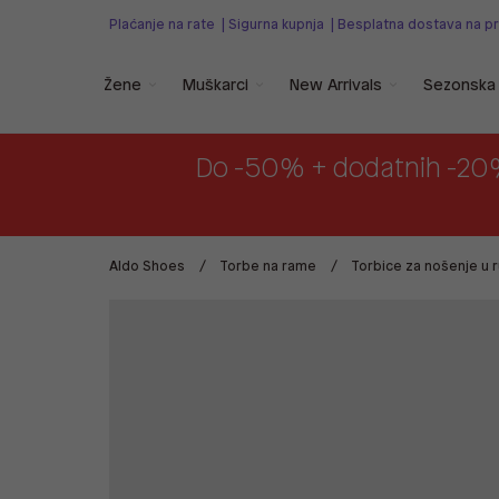
Plaćanje na rate
|
Sigurna kupnja
|
Besplatna dostava na p
Žene
Muškarci
New Arrivals
Sezonska 
Do -50% + dodatnih -20
Aldo Shoes
Torbe na rame
Torbice za nošenje u r