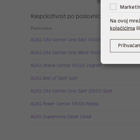
Dubina: 9 cm
Marketi
Raspoloživost po poslovnicama
Na ovoj mrež
Poslovnica
kolačićima
il
ALDO, City Center One East 10000 Zagreb
Prihvaća
ALDO, City Center One West 10000 Zagreb
ALDO, Arena Centar 10020 Zagreb
ALDO, Mall of Split Split
ALDO, City Center One Split 21000 Split
ALDO, Tower Centar 51000 Rijeka
ALDO, Supernova Zadar Zadar