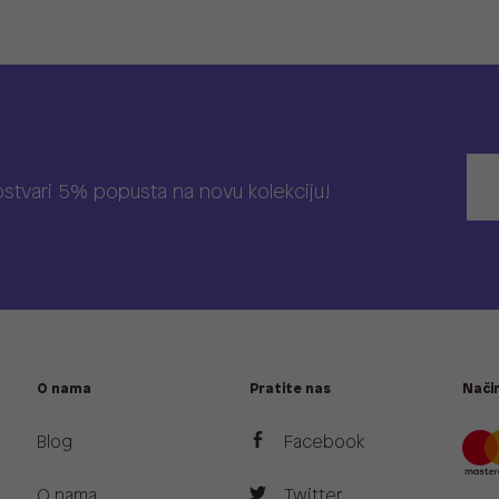
 ostvari 5% popusta na novu kolekciju!
O nama
Pratite nas
Način
Blog
Facebook
O nama
Twitter