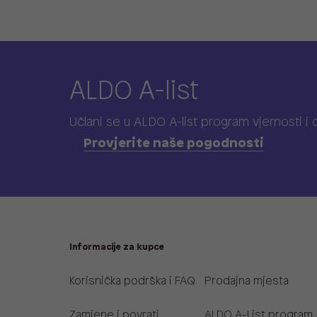
ALDO A-list
Učlani se u ALDO A-list program vjernosti
i
Provjerite naše pogodnosti
Informacije za kupce
Korisnička podrška i FAQ
Prodajna mjesta
Zamjene i povrati
ALDO A-List program