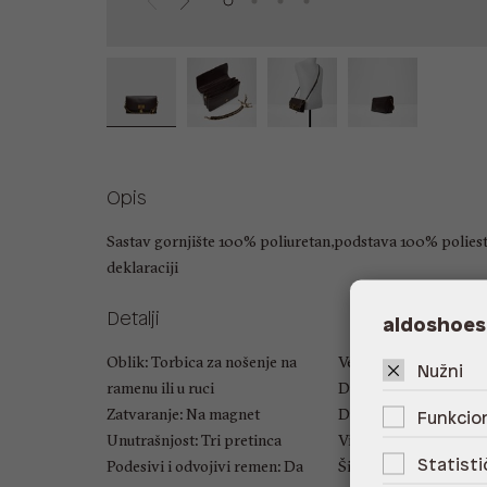
Opis
Sastav gornjište 100% poliuretan,podstava 100% polies
deklaraciji
Detalji
aldoshoes
Oblik: Torbica za nošenje na
Veličina: UNIC
Nužni
ramenu ili u ruci
Duljina ručke: Nema
Zatvaranje: Na magnet
Duljina naramenice: 5
Funkcion
Unutrašnjost: Tri pretinca
Visina: 14 cm
Statisti
Podesivi i odvojivi remen: Da
Širina: 24 cm