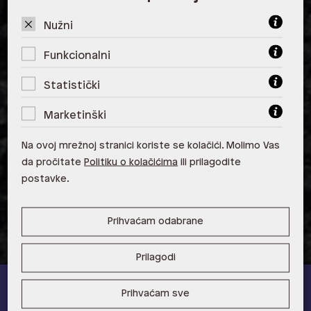
ALDO, City Center One West
10000 Zagreb
Nužni
ALDO, Arena Centar 10020 Zagreb
Funkcionalni
ALDO, Mall of Split Split
Statistički
ALDO, City Center One Split 21000
Marketinški
Split
Na ovoj mrežnoj stranici koriste se kolačići. Molimo Vas
ALDO, Tower Centar 51000 Rijeka
da pročitate
Politiku o kolačićima
ili prilagodite
postavke.
ALDO, Supernova Zadar Zadar
Prihvaćam odabrane
Prilagodi
Prihvaćam sve
ALDO A-list