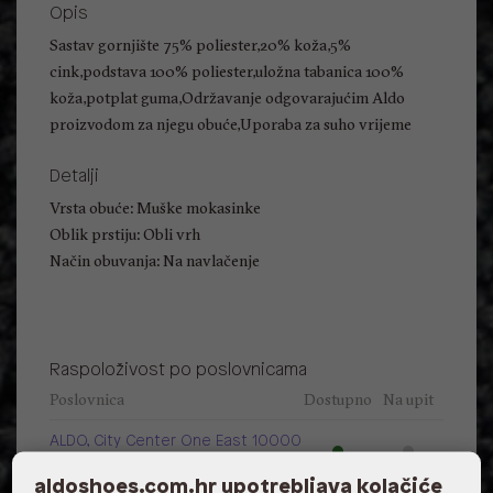
Opis
Sastav gornjište 75% poliester,20% koža,5%
cink,podstava 100% poliester,uložna tabanica 100%
koža,potplat guma,Održavanje odgovarajućim Aldo
proizvodom za njegu obuće,Uporaba za suho vrijeme
Detalji
Vrsta obuće: Muške mokasinke
Oblik prstiju: Obli vrh
Način obuvanja: Na navlačenje
Raspoloživost po poslovnicama
Poslovnica
Dostupno
Na upit
ALDO, City Center One East 10000
Zagreb
aldoshoes.com.hr upotrebljava kolačiće