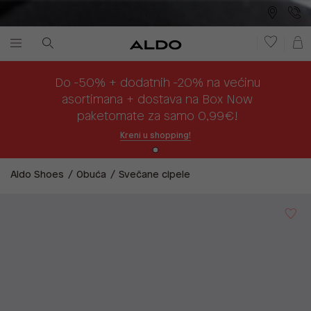
Sigurna kupnja
Besplatna dostava na prodajna mjesta
Plaćanje na rate
Do -50% + dodatnih -20% na većinu
asortimana + dostava na Box Now
paketomate za samo 0,99€!
Kreni u shopping!
Aldo Shoes
Obuća
Svečane cipele