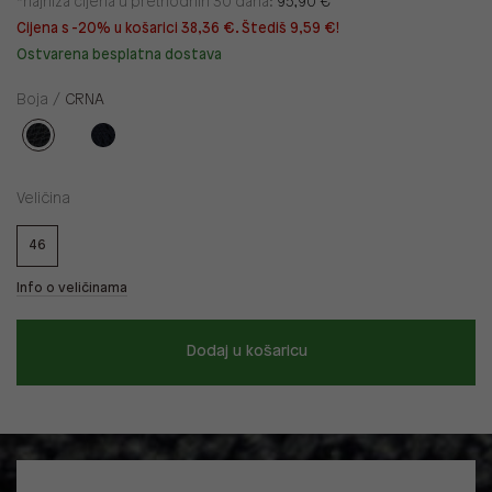
*najniža cijena u prethodnih 30 dana:
95,90 €
Cijena s -20% u košarici 38,36 €. Štediš 9,59 €!
Ostvarena besplatna dostava
Boja /
CRNA
Veličina
46
Info o veličinama
Dodaj u košaricu