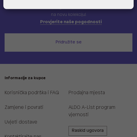
Učlani se u ALDO A-list program vjernosti
i ostvari 5% popusta
na novu kolekciju!
Provjerite naše pogodnosti
Pridružite se
Informacije za kupce
Korisnička podrška i FAQ
Prodajna mjesta
Zamjene i povrati
ALDO A-List program
vjernosti
Uvjeti dostave
Raskid ugovora
Kontaktirajte nas