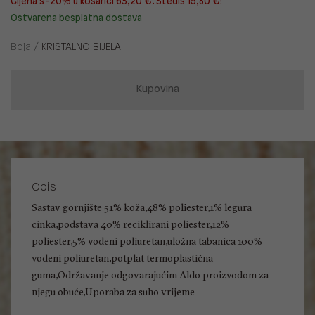
Cijena s -20% u košarici 63,20 €. Štediš 15,80 €!
Ostvarena besplatna dostava
Boja /
KRISTALNO BIJELA
Kupovina
Opis
Sastav gornjište 51% koža,48% poliester,1% legura
cinka,podstava 40% reciklirani poliester,12%
poliester,5% vodeni poliuretan,uložna tabanica 100%
vodeni poliuretan,potplat termoplastična
guma,Održavanje odgovarajućim Aldo proizvodom za
njegu obuće,Uporaba za suho vrijeme