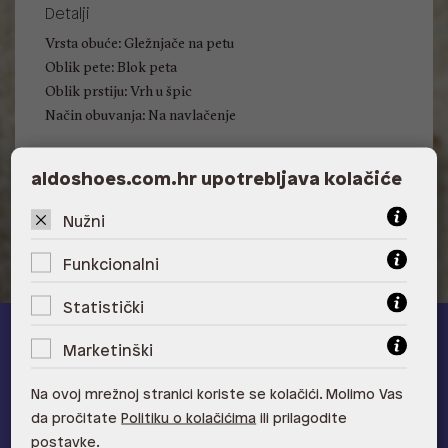
Detalji
Vrsta obuće: Gležnjače na petu
Oblik pete: Blok peta
Oblik prstiju: Vrh u špic
Način obuvanja: Na navlačenje
aldoshoes.com.hr upotrebljava kolačiće
Visina pete: 8.26 cm
Nužni
Funkcionalni
Statistički
Marketinški
ALDO A-list
Na ovoj mrežnoj stranici koriste se kolačići. Molimo Vas
Učlani se u ALDO A-list program vjernosti
i ostvari 5% popusta
da pročitate
Politiku o kolačićima
ili prilagodite
na novu kolekciju!
postavke.
Provjerite naše pogodnosti