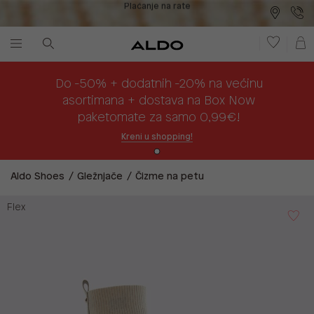
Sigurna kupnja
Besplatna dostava na prodajna mjesta
Plaćanje na rate
Do -50% + dodatnih -20% na većinu
asortimana + dostava na Box Now
paketomate za samo 0,99€!
Kreni u shopping!
Aldo Shoes
Gležnjače
Čizme na petu
Flex