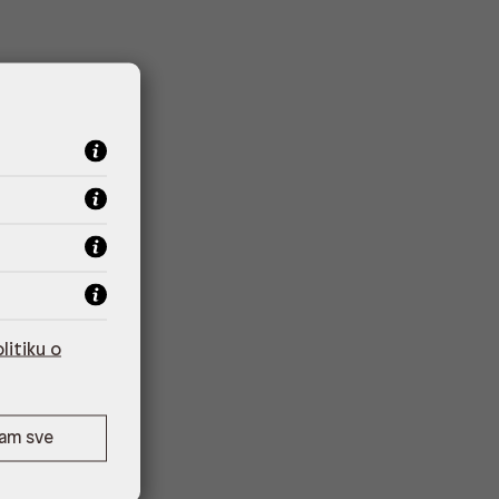
litiku o
ćam sve