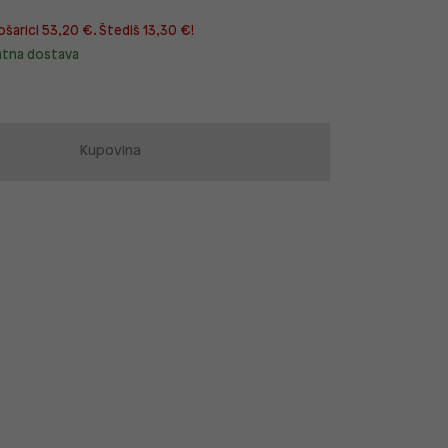
ošarici 53,20 €. Štediš 13,30 €!
atna dostava
Kupovina