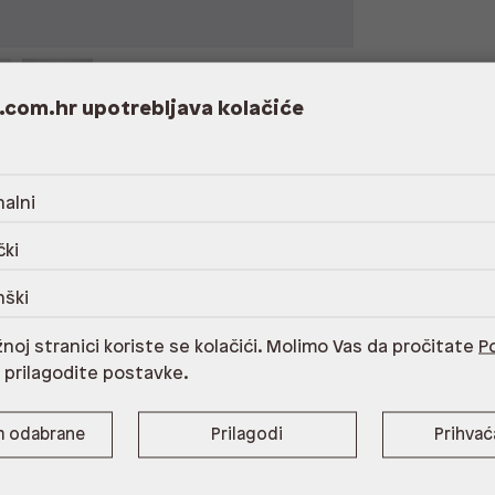
.com.hr upotrebljava kolačiće
alni
 poliester,30% poliuretan,uložna tabanica
čki
govarajućim Aldo proizvodom za njegu
nški
noj stranici koriste se kolačići. Molimo Vas da pročitate
Po
i prilagodite postavke.
m odabrane
Prilagodi
Prihva