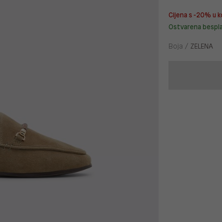
Cijena s -20% u k
Ostvarena bespl
Boja /
ZELENA