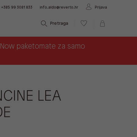
+385 99 3081 833
info.aldo@reverto.hr
Prijava
Pretraga
x Now paketomate za samo
CINE LEA
DE