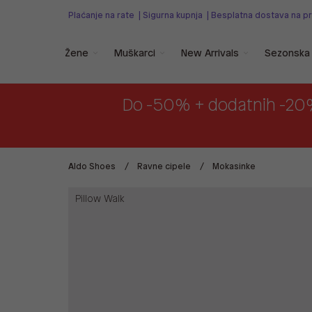
Plaćanje na rate
|
Sigurna kupnja
|
Besplatna dostava na p
Žene
Muškarci
New Arrivals
Sezonska 
Do -50% + dodatnih -20
Aldo Shoes
Ravne cipele
Mokasinke
Pillow Walk