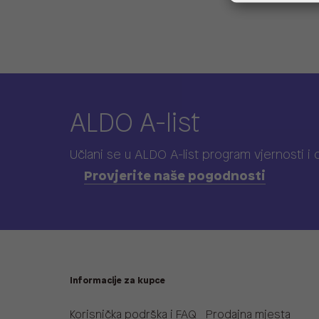
ALDO A-list
Učlani se u ALDO A-list program vjernosti
i
Provjerite naše pogodnosti
Informacije za kupce
Korisnička podrška i FAQ
Prodajna mjesta