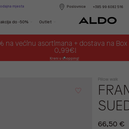
rodajna mjesta
Poslovnice
+385 99 6082 516
akcija do -50%
Outlet
% na većinu asortimana + dostava na Bo
0,99€!
Kreni u shopping!
Pillow walk
FRAN
SUE
66,50 €