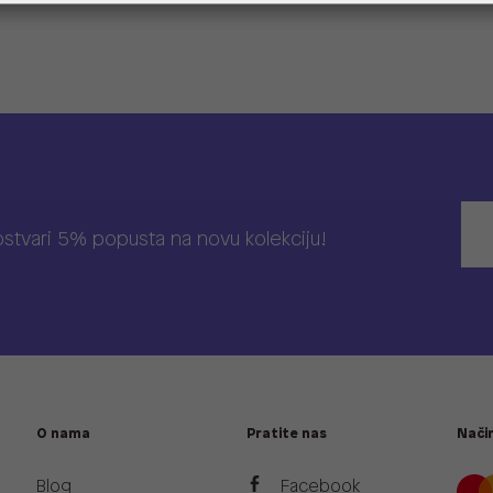
 ostvari 5% popusta na novu kolekciju!
O nama
Pratite nas
Način
Blog
Facebook