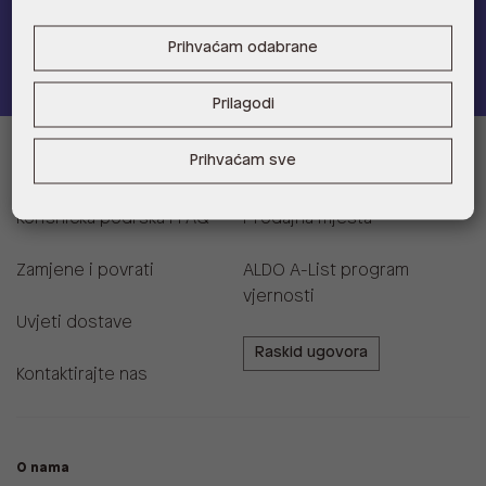
Pridružite se
Prihvaćam odabrane
Prilagodi
Prihvaćam sve
Informacije za kupce
Korisnička podrška i FAQ
Prodajna mjesta
Zamjene i povrati
ALDO A-List program
vjernosti
Uvjeti dostave
Raskid ugovora
Kontaktirajte nas
O nama