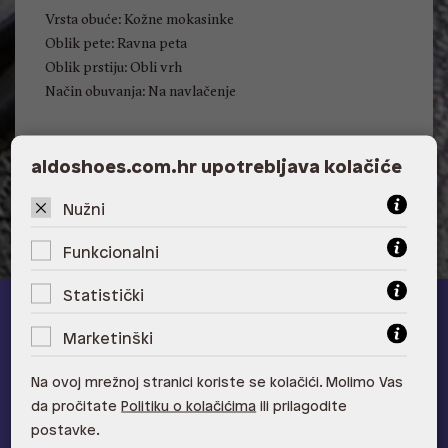
Vrsta obuće: Kožne mokasinke
Oblik pete: Ravna peta
Oblik prstiju: Obli vrh
Način obuvanja: Na navlačenje
aldoshoes.com.hr upotrebljava kolačiće
Visina pete: 1.91 cm
Nužni
Funkcionalni
Statistički
ALDO A-list
Marketinški
Učlani se u ALDO A-list program vjernosti
i ostvari 5% popusta
Na ovoj mrežnoj stranici koriste se kolačići. Molimo Vas
na novu kolekciju!
da pročitate
Politiku o kolačićima
ili prilagodite
Provjerite naše pogodnosti
postavke.