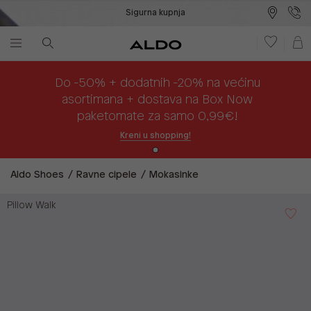
Sigurna kupnja
Besplatna dostava na prodajna mjesta
Plaćanje na rate
Do -50% + dodatnih -20% na većinu
asortimana + dostava na Box Now
paketomate za samo 0,99€!
Kreni u shopping!
Aldo Shoes
Ravne cipele
Mokasinke
Pillow Walk