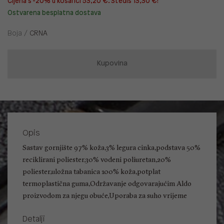
Cijena s -20% u košarici 53,20 €. Štediš 13,30 €!
Ostvarena besplatna dostava
Boja /
CRNA
Kupovina
Opis
Sastav gornjište 97% koža,3% legura cinka,podstava 50%
reciklirani poliester,30% vodeni poliuretan,20%
poliester,uložna tabanica 100% koža,potplat
termoplastična guma,Održavanje odgovarajućim Aldo
proizvodom za njegu obuće,Uporaba za suho vrijeme
Detalji