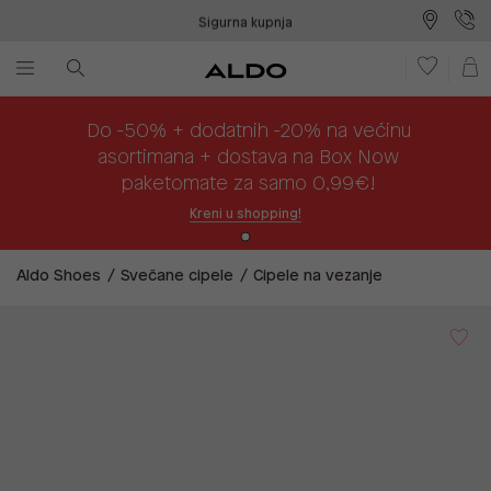
Sigurna kupnja
Besplatna dostava na prodajna mjesta
Plaćanje na rate
Do -50% + dodatnih -20% na većinu
asortimana + dostava na Box Now
paketomate za samo 0,99€!
Kreni u shopping!
Aldo Shoes
Svečane cipele
Cipele na vezanje