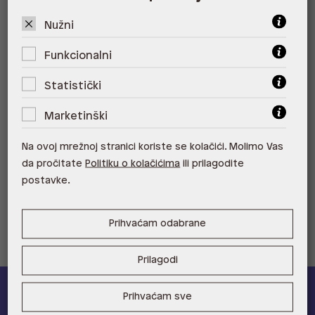
ALDO, City Center One West
10000 Zagreb
Nužni
ALDO, Arena Centar 10020 Zagreb
Funkcionalni
ALDO, Mall of Split Split
Statistički
ALDO, City Center One Split 21000
Marketinški
Split
Na ovoj mrežnoj stranici koriste se kolačići. Molimo Vas
ALDO, Tower Centar 51000 Rijeka
da pročitate
Politiku o kolačićima
ili prilagodite
postavke.
ALDO, Supernova Zadar Zadar
Prihvaćam odabrane
Prilagodi
Prihvaćam sve
ALDO A-list