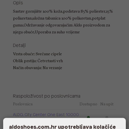
Opis
Sastav gornjište 100% koža,podstava 85% poliester,15%
poliuretan,uložna tabanica 100% poliuretan,potplat
guma,Održavanje odgovarajućim Aldo proizvodom za
njegu obuće,Uporaba za suho vrijeme
Detalji
Vrsta obuće: Svečane cipele
Oblik prstiju: Četvrtasti vrh
Način obuvanja: Na vezanje
Raspoloživost po poslovnicama
Poslovnica
Dostupno
Na upit
ALDO, City Center One East 10000
Zagreb
aldoshoes.com.hr upotrebljava kolačiće