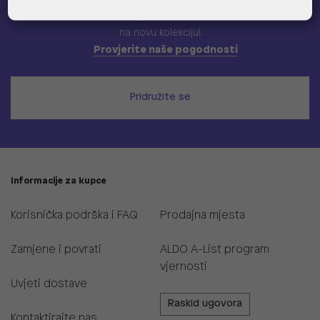
Učlani se u ALDO A-list program vjernosti
i ostvari 5% popusta
na novu kolekciju!
Provjerite naše pogodnosti
Pridružite se
Informacije za kupce
Korisnička podrška i FAQ
Prodajna mjesta
Zamjene i povrati
ALDO A-List program
vjernosti
Uvjeti dostave
Raskid ugovora
Kontaktirajte nas