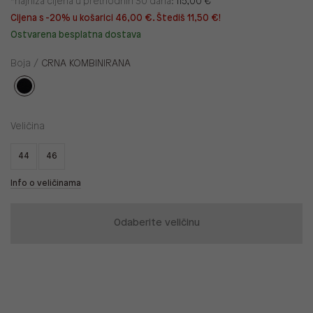
*najniža cijena u prethodnih 30 dana:
115,00 €
Cijena s -20% u košarici 46,00 €. Štediš 11,50 €!
Ostvarena besplatna dostava
Boja /
CRNA KOMBINIRANA
Veličina
44
46
Info o veličinama
Odaberite veličinu