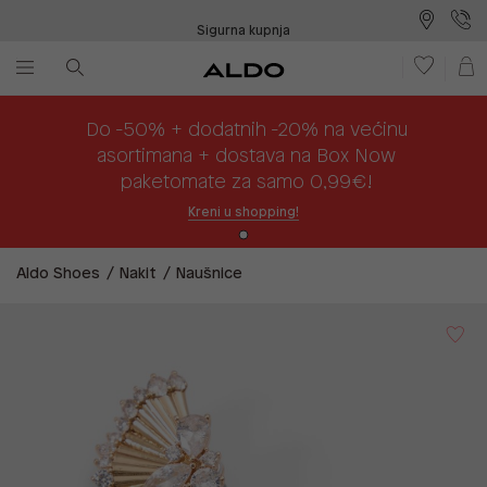
Sigurna kupnja
Besplatna dostava na prodajna mjesta
Plaćanje na rate
Do -50% + dodatnih -20% na većinu
asortimana + dostava na Box Now
paketomate za samo 0,99€!
Kreni u shopping!
Aldo Shoes
Nakit
Naušnice