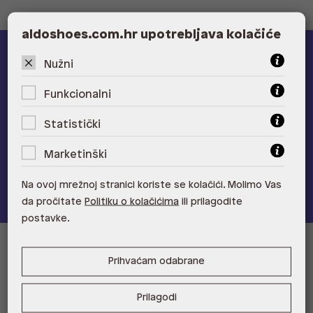
aldoshoes.com.hr upotrebljava kolačiće
ALDO A-list
Nužni
Funkcionalni
Učlani se u ALDO A-list program vjernosti
i ostvari 5% popusta
na novu kolekciju!
Statistički
Provjerite naše pogodnosti
Marketinški
Pridružite se
Na ovoj mrežnoj stranici koriste se kolačići. Molimo Vas
da pročitate
Politiku o kolačićima
ili prilagodite
postavke.
Informacije za kupce
Prihvaćam odabrane
Korisnička podrška i FAQ
Prodajna mjesta
Prilagodi