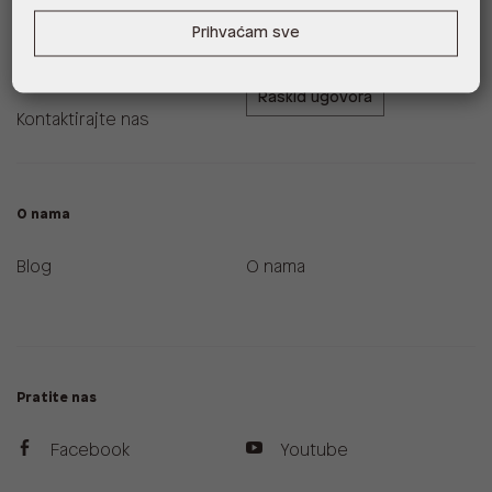
Zamjene i povrati
ALDO A-List program
Prihvaćam sve
vjernosti
Uvjeti dostave
Raskid ugovora
Kontaktirajte nas
O nama
Blog
O nama
Pratite nas
Facebook
Youtube