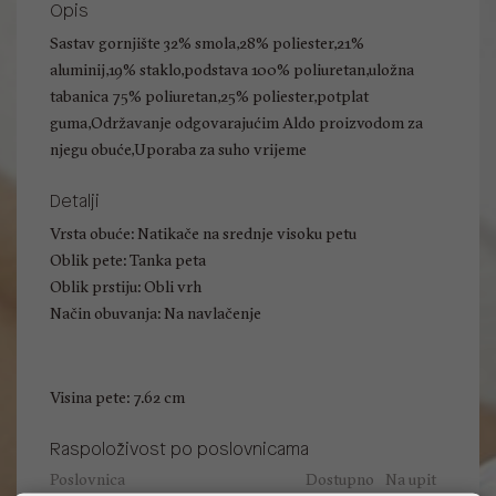
Opis
Sastav gornjište 32% smola,28% poliester,21%
aluminij,19% staklo,podstava 100% poliuretan,uložna
tabanica 75% poliuretan,25% poliester,potplat
guma,Održavanje odgovarajućim Aldo proizvodom za
njegu obuće,Uporaba za suho vrijeme
Detalji
Vrsta obuće: Natikače na srednje visoku petu
Oblik pete: Tanka peta
Oblik prstiju: Obli vrh
Način obuvanja: Na navlačenje
Visina pete: 7.62 cm
Raspoloživost po poslovnicama
Poslovnica
Dostupno
Na upit