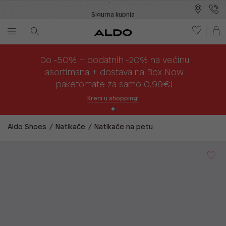
Sigurna kupnja
Besplatna dostava na prodajna mjesta
Plaćanje na rate
Do -50% + dodatnih -20% na većinu
asortimana + dostava na Box Now
paketomate za samo 0,99€!
Kreni u shopping!
Aldo Shoes
Natikače
Natikače na petu