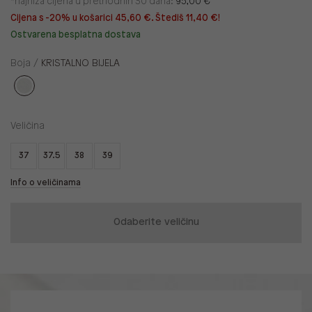
*najniža cijena u prethodnih 30 dana:
95,00 €
Cijena s -20% u košarici 45,60 €. Štediš 11,40 €!
Ostvarena besplatna dostava
Boja /
KRISTALNO BIJELA
Veličina
37
37.5
38
39
Info o veličinama
Odaberite veličinu