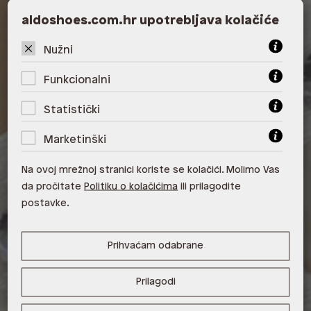
ALDO, City Center One East 10000
aldoshoes.com.hr upotrebljava kolačiće
Zagreb
Nužni
ALDO, City Center One West
10000 Zagreb
Funkcionalni
ALDO, Arena Centar 10020 Zagreb
Statistički
ALDO, Mall of Split Split
Marketinški
ALDO, City Center One Split 21000
Na ovoj mrežnoj stranici koriste se kolačići. Molimo Vas
Split
da pročitate
Politiku o kolačićima
ili prilagodite
ALDO, Tower Centar 51000 Rijeka
postavke.
ALDO, Supernova Zadar Zadar
Prihvaćam odabrane
Prilagodi