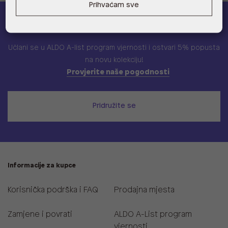
Prihvaćam sve
ALDO A-list
Učlani se u ALDO A-list program vjernosti
i ostvari 5% popusta
na novu kolekciju!
Provjerite naše pogodnosti
Pridružite se
Informacije za kupce
Korisnička podrška i FAQ
Prodajna mjesta
Zamjene i povrati
ALDO A-List program
vjernosti