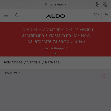
Sigurna kupnja
Besplatna dostava na prodajna mjesta
Plaćanje na rate
Do -50% + dodatnih -20% na većinu
asortimana + dostava na Box Now
paketomate za samo 0,99€!
Kreni u shopping!
Aldo Shoes
Sandale
Natikače
Pillow Walk