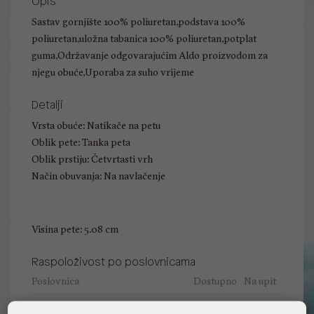
Opis
Sastav gornjište 100% poliuretan,podstava 100%
poliuretan,uložna tabanica 100% poliuretan,potplat
guma,Održavanje odgovarajućim Aldo proizvodom za
njegu obuće,Uporaba za suho vrijeme
Detalji
Vrsta obuće: Natikače na petu
Oblik pete: Tanka peta
Oblik prstiju: Četvrtasti vrh
Način obuvanja: Na navlačenje
Visina pete: 5.08 cm
Raspoloživost po poslovnicama
Poslovnica
Dostupno
Na upit
ALDO, City Center One East 10000