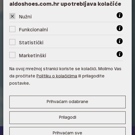
aldoshoes.com.hr upotrebljava kolačiće
Zagreb
ALDO, City Center One West
Nužni
10000 Zagreb
Funkcionalni
ALDO, Arena Centar 10020 Zagreb
Statistički
ALDO, Mall of Split Split
Marketinški
ALDO, City Center One Split 21000
Split
Na ovoj mrežnoj stranici koriste se kolačići. Molimo Vas
da pročitate
Politiku o kolačićima
ili prilagodite
ALDO, Tower Centar 51000 Rijeka
postavke.
ALDO, Supernova Zadar Zadar
Prihvaćam odabrane
Prilagodi
Prihvaćam sve