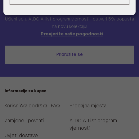
ALDO A-list
Učlani se u ALDO A-list program vjernosti
i ostvari 5% popusta
na novu kolekciju!
Provjerite naše pogodnosti
Pridružite se
Informacije za kupce
Korisnička podrška i FAQ
Prodajna mjesta
Zamjene i povrati
ALDO A-List program
vjernosti
Uvjeti dostave