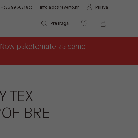
+385 99 3081 833
info.aldo@reverto.hr
Prijava
Pretraga
x Now paketomate za samo
Y TEX
OFIBRE