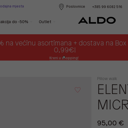
rodajna mjesta
Poslovnice
+385 99 6082 516
akcija do -50%
Outlet
% na većinu asortimana + dostava na Bo
0,99€!
Kreni u shopping!
Pillow walk
ELEN
MICR
95,00 €