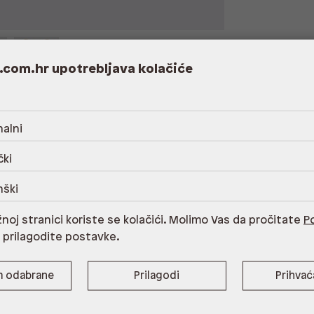
.com.hr upotrebljava kolačiće
alni
0% legura cinka,podstava 100%
čki
ermoplastična guma,Održavanje odgovarajućim
me
nški
noj stranici koriste se kolačići. Molimo Vas da pročitate
Po
i prilagodite postavke.
m odabrane
Prilagodi
Prihva