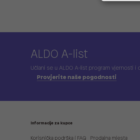
ALDO A-list
Učlani se u ALDO A-list program vjernosti
i
Provjerite naše pogodnosti
Informacije za kupce
Korisnička podrška i FAQ
Prodajna mjesta