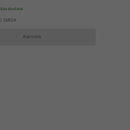
atna dostava
O SMEĐA
Kupovina