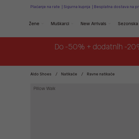
Plaćanje na rate
|
Sigurna kupnja
|
Besplatna dostava na p
Žene
Muškarci
New Arrivals
Sezonska 
Do -50% + dodatnih -20
Aldo Shoes
Natikače
Ravne natikače
Pillow Walk