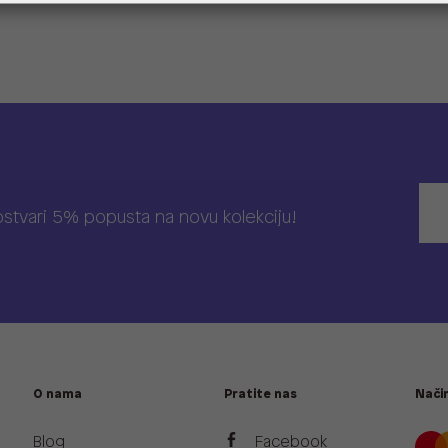
 ostvari 5% popusta na novu kolekciju!
O nama
Pratite nas
Način
Blog
Facebook