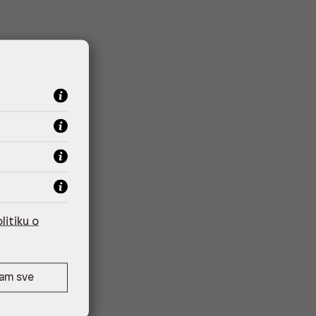
litiku o
ćam sve