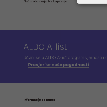
Način obuvanja: Na kopčanje
ALDO A-list
Učlani se u ALDO A-list program vjernosti
i
Provjerite naše pogodnosti
Informacije za kupce