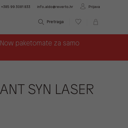
+385 99 3081 833
info.aldo@reverto.hr
Prijava
Pretraga
x Now paketomate za samo
ANT SYN LASER