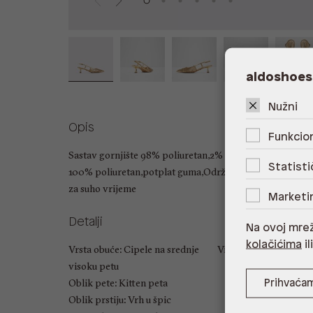
aldoshoes
Nužni
Opis
Funkcion
Sastav gornjište 98% poliuretan,2% legura cinka,podsta
Statisti
100% poliuretan,potplat guma,Održavanje odgovarajuć
za suho vrijeme
Marketi
Detalji
Na ovoj mrež
kolačićima
il
Vrsta obuće: Cipele na srednje
Visina pete: 5.08 cm
visoku petu
Oblik pete: Kitten peta
Prihvaća
Oblik prstiju: Vrh u špic