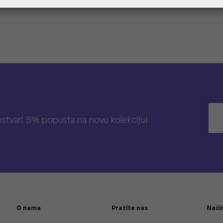
 ostvari 5% popusta na novu kolekciju!
O nama
Pratite nas
Način