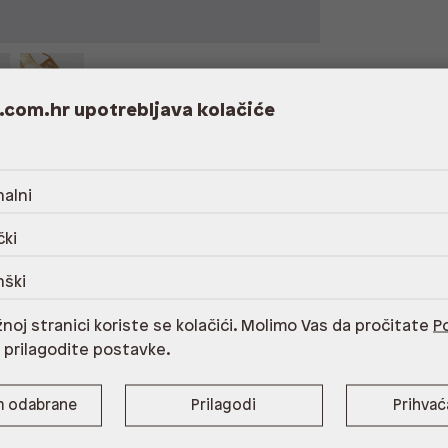
.com.hr upotrebljava kolačiće
alni
va 85% najlon,15% poliuretan,uložna tabanica
čki
im Aldo proizvodom za njegu obuće,Uporaba
nški
noj stranici koriste se kolačići. Molimo Vas da pročitate
Po
i prilagodite postavke.
m odabrane
Prilagodi
Prihva