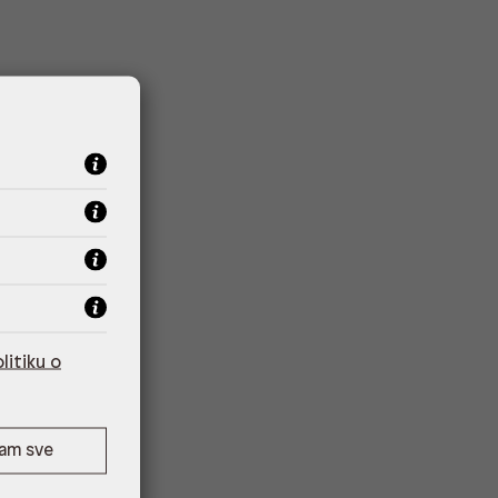
litiku o
ćam sve