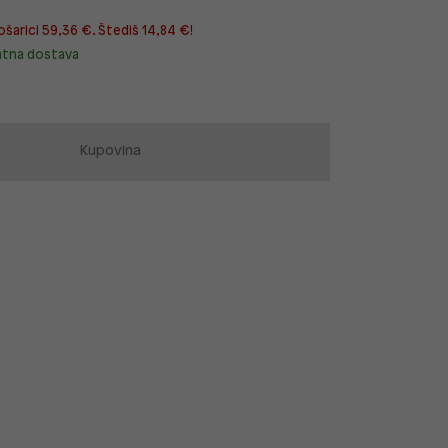
ošarici 59,36 €. Štediš 14,84 €!
atna dostava
Kupovina