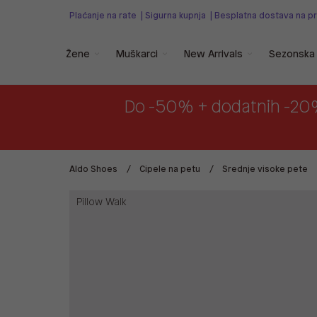
Plaćanje na rate
|
Sigurna kupnja
|
Besplatna dostava na p
Žene
Muškarci
New Arrivals
Sezonska 
Do -50% + dodatnih -20
Aldo Shoes
Cipele na petu
Srednje visoke pete
Pillow Walk