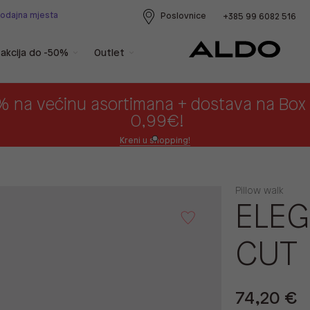
rodajna mjesta
Poslovnice
+385 99 6082 516
akcija do -50%
Outlet
% na većinu asortimana + dostava na Bo
0,99€!
Kreni u shopping!
Pillow walk
ELEG
CUT
74,20 €